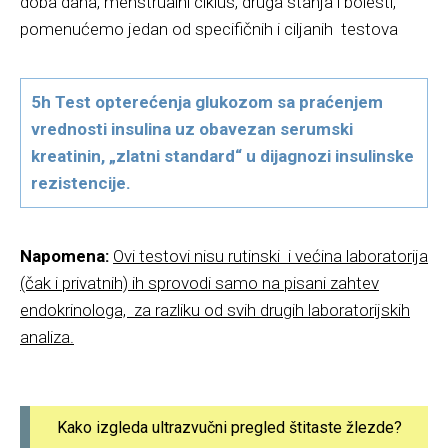
doba dana, menstrualni ciklus, druga stanja i bolesti,
pomenućemo jedan od specifičnih i ciljanih testova
5h Test opterećenja glukozom sa praćenjem
vrednosti insulina uz obavezan serumski
kreatinin, „zlatni standard“ u dijagnozi insulinske
rezistencije.
Napomena:
Ovi testovi nisu rutinski i većina laboratorija
(čak i privatnih) ih sprovodi samo na pisani zahtev
endokrinologa, za razliku od svih drugih laboratorijskih
analiza.
Kako izgleda ultrazvučni pregled štitaste žlezde?