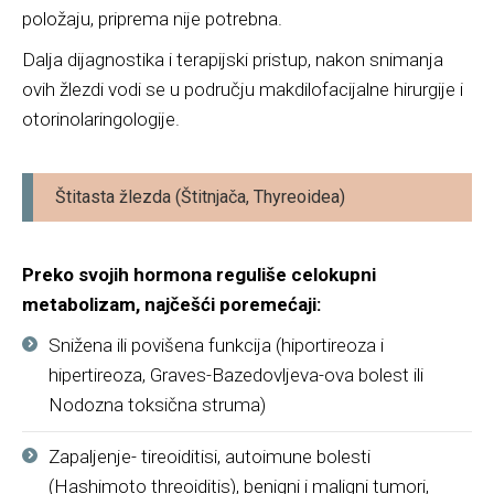
položaju, priprema nije potrebna.
Dalja dijagnostika i terapijski pristup, nakon snimanja
ovih žlezdi vodi se u području makdilofacijalne hirurgije i
otorinolaringologije.
Štitasta žlezda (Štitnjača, Thyreoidea)
Preko svojih hormona reguliše celokupni
metabolizam, najčešći poremećaji:
Snižena ili povišena funkcija (hiportireoza i
hipertireoza, Graves-Bazedovljeva-ova bolest ili
Nodozna toksična struma)
Zapaljenje- tireoiditisi, autoimune bolesti
(Hashimoto threoiditis), benigni i maligni tumori,