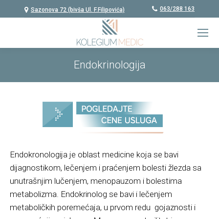
063/288 163
Sazonova 72 (bivša Ul. F.Filipovića)
Endokrinologija
Endokronologija je oblast medicine koja se bavi
dijagnostikom, lečenjem i praćenjem bolesti žlezda sa
unutrašnjim lučenjem, menopauzom i bolestima
metabolizma. Endokrinolog se bavi i lečenjem
metaboličkih poremećaja, u prvom redu gojaznosti i