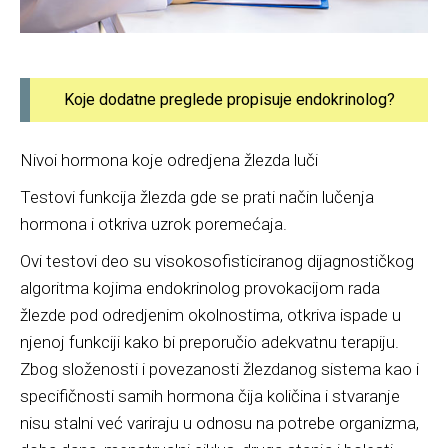
Koje dodatne preglede propisuje endokrinolog?
Nivoi hormona koje odredjena žlezda luči
Testovi funkcija žlezda gde se prati način lučenja
hormona i otkriva uzrok poremećaja.
Ovi testovi deo su visokosofisticiranog dijagnostičkog
algoritma kojima endokrinolog provokacijom rada
žlezde pod odredjenim okolnostima, otkriva ispade u
njenoj funkciji kako bi preporučio adekvatnu terapiju.
Zbog složenosti i povezanosti žlezdanog sistema kao i
specifičnosti samih hormona čija količina i stvaranje
nisu stalni već variraju u odnosu na potrebe organizma,