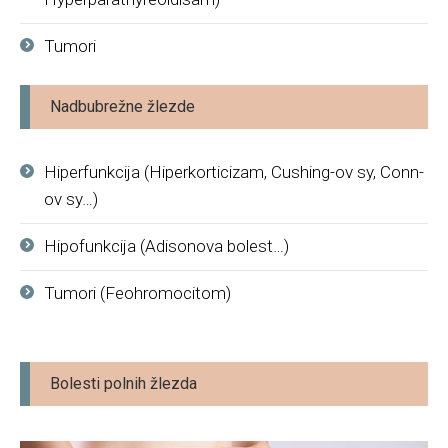
Tumori
Nadbubrežne žlezde
Hiperfunkcija (Hiperkorticizam, Cushing-ov sy, Conn-
ov sy…)
Hipofunkcija (Adisonova bolest…)
Tumori (Feohromocitom)
Bolesti polnih žlezda