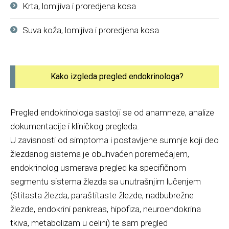
Krta, lomljiva i proredjena kosa
Suva koža, lomljiva i proredjena kosa
Kako izgleda pregled endokrinologa?
Pregled endokrinologa sastoji se od anamneze, analize
dokumentacije i kliničkog pregleda.
U zavisnosti od simptoma i postavljene sumnje koji deo
žlezdanog sistema je obuhvaćen poremećajem,
endokrinolog usmerava pregled ka specifičnom
segmentu sistema žlezda sa unutrašnjim lučenjem
(štitasta žlezda, paraštitaste žlezde, nadbubrežne
žlezde, endokrini pankreas, hipofiza, neuroendokrina
tkiva, metabolizam u celini) te sam pregled