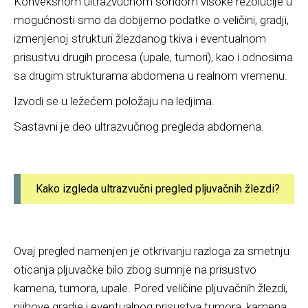
Konveksnom ultrazvučnom sondom visoke rezolucije u
mogućnosti smo da dobijemo podatke o veličini, gradji,
izmenjenoj strukturi žlezdanog tkiva i eventualnom
prisustvu drugih procesa (upale, tumori), kao i odnosima
sa drugim strukturama abdomena u realnom vremenu.
Izvodi se u ležećem položaju na ledjima.
Sastavni je deo ultrazvučnog pregleda abdomena.
Kako izgleda ultrazvučni pregled pljuvačnih žlezdi?
Ovaj pregled namenjen je otkrivanju razloga za smetnju
oticanja pljuvačke bilo zbog sumnje na prisustvo
kamena, tumora, upale. Pored veličine pljuvačnih žlezdi,
njihove gradje i eventualnog prisustva tumora, kamena,