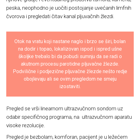
peska, neophodno je uočiti postojanje uvećanih limfnih
čvorova i pregledati čitav kanal pljuvačnih žlezdi.
Otok na vratu koji nastane naglo i brzo se širi, bolan
na dodir i topao, lokalizovan ispod i ispred ušne
školjke trebalo bi da pobudi sumnju da se radi o
akutnom procesu parotidne pljuvačne žlezde.
Podvilične i podjezične pljuvačne žlezde nešto redje
obojlevaju ali se ovim pregledom ne smeju
izostaviti.
Pregled se vrši linearnom ultrazvučnom sondom uz
odabir specifičnog programa, na ultrazvučnom aparatu
visoke rezolucije.
Pregled je bezbolam, komforan, pacijent je u ležećem