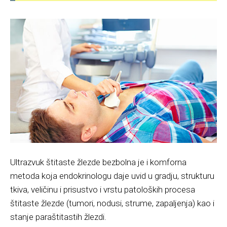
Ultrazvuk štitaste žlezde bezbolna je i komforna
metoda koja endokrinologu daje uvid u gradju, strukturu
tkiva, veličinu i prisustvo i vrstu patoloških procesa
štitaste žlezde (tumori, nodusi, strume, zapaljenja) kao i
stanje paraštitastih žlezdi.