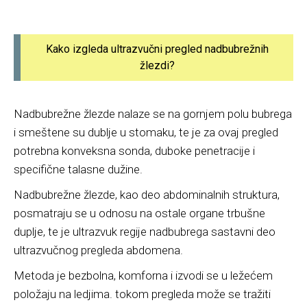
Kako izgleda ultrazvučni pregled nadbubrežnih
žlezdi?
Nadbubrežne žlezde nalaze se na gornjem polu bubrega
i smeštene su dublje u stomaku, te je za ovaj pregled
potrebna konveksna sonda, duboke penetracije i
specifične talasne dužine.
Nadbubrežne žlezde, kao deo abdominalnih struktura,
posmatraju se u odnosu na ostale organe trbušne
duplje, te je ultrazvuk regije nadbubrega sastavni deo
ultrazvučnog pregleda abdomena.
Metoda je bezbolna, komforna i izvodi se u ležećem
položaju na ledjima. tokom pregleda može se tražiti