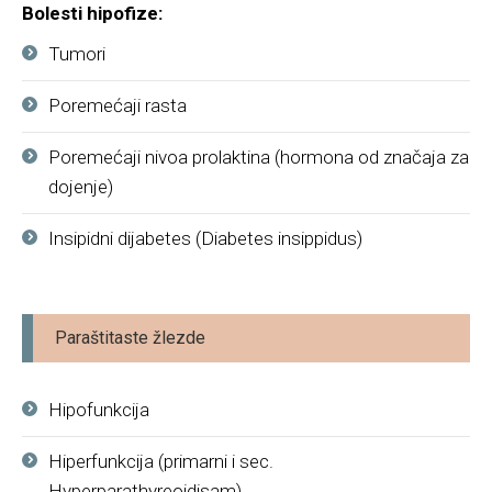
Bolesti hipofize:
Tumori
Poremećaji rasta
Poremećaji nivoa prolaktina (hormona od značaja za
dojenje)
Insipidni dijabetes (Diabetes insippidus)
Paraštitaste žlezde
Hipofunkcija
Hiperfunkcija (primarni i sec.
Hyperparathyreoidisam)