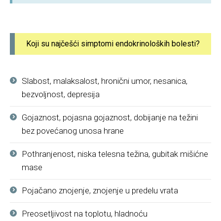
Koji su najčešći simptomi endokrinoloških bolesti?
Slabost, malaksalost, hronični umor, nesanica,
bezvoljnost, depresija
Gojaznost, pojasna gojaznost, dobijanje na težini
bez povećanog unosa hrane
Pothranjenost, niska telesna težina, gubitak mišićne
mase
Pojačano znojenje, znojenje u predelu vrata
Preosetljivost na toplotu, hladnoću