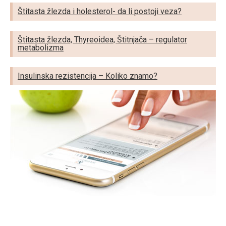
Štitasta žlezda i holesterol- da li postoji veza?
Štitasta žlezda, Thyreoidea, Štitnjača – regulator
metabolizma
Insulinska rezistencija – Koliko znamo?