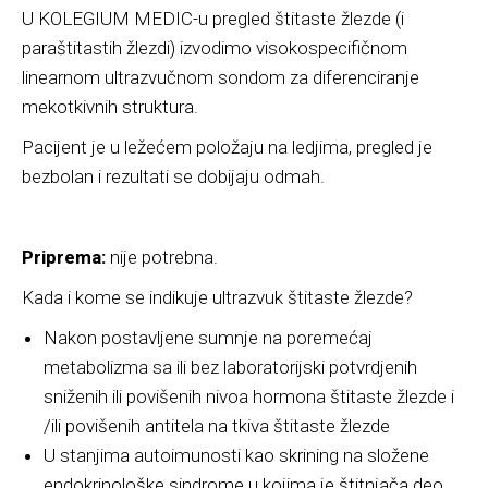
U KOLEGIUM MEDIC-u pregled štitaste žlezde (i
paraštitastih žlezdi) izvodimo visokospecifičnom
linearnom ultrazvučnom sondom za diferenciranje
mekotkivnih struktura.
Pacijent je u ležećem položaju na ledjima, pregled je
bezbolan i rezultati se dobijaju odmah.
Priprema:
nije potrebna.
Kada i kome se indikuje ultrazvuk štitaste žlezde?
Nakon postavljene sumnje na poremećaj
metabolizma sa ili bez laboratorijski potvrdjenih
sniženih ili povišenih nivoa hormona štitaste žlezde i
/ili povišenih antitela na tkiva štitaste žlezde
U stanjima autoimunosti kao skrining na složene
endokrinološke sindrome u kojima je štitnjača deo