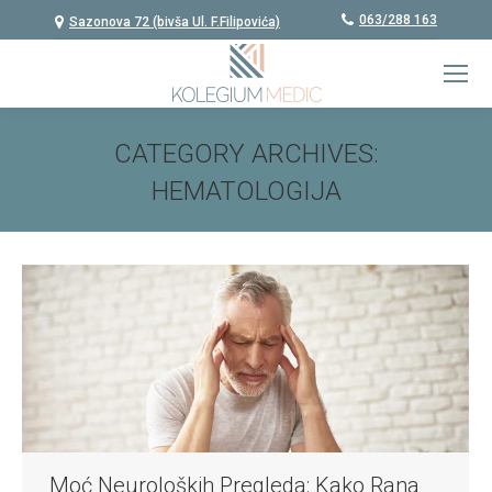
063/288 163
Sazonova 72 (bivša Ul. F.Filipovića)
CATEGORY ARCHIVES:
HEMATOLOGIJA
You are here:
Moć Neuroloških Pregleda: Kako Rana