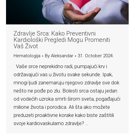
Zdravlje Srca: Kako Preventivni
Kardiološki Pregledi Mogu Promeniti
Vaš Život
Hematologija
By
Aleksandar
31. October 2024.
Vaše srce neprekidno radi, pumpajući krv i
održavajući vas u životu svake sekunde. Ipak,
mnogi ljudi zanemaruju njegovo zdravlje sve dok
nešto ne pođe po zlu. Bolesti srca ostaju jedan
od vodećih uzroka smrti širom sveta, pogađajući
milione života i porodica. Ali šta ako možete
preduzeti proaktivne korake kako biste zaštitili
svoje kardiovaskularno zdravlje? …