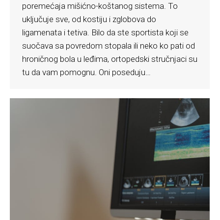
poremećaja mišićno-koštanog sistema. To
uključuje sve, od kostiju i zglobova do
ligamenata i tetiva. Bilo da ste sportista koji se
suočava sa povredom stopala ili neko ko pati od
hroničnog bola u leđima, ortopedski stručnjaci su
tu da vam pomognu. Oni poseduju…