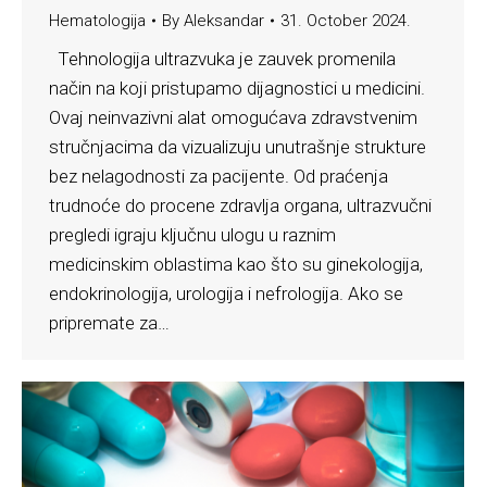
Hematologija
By
Aleksandar
31. October 2024.
Tehnologija ultrazvuka je zauvek promenila
način na koji pristupamo dijagnostici u medicini.
Ovaj neinvazivni alat omogućava zdravstvenim
stručnjacima da vizualizuju unutrašnje strukture
bez nelagodnosti za pacijente. Od praćenja
trudnoće do procene zdravlja organa, ultrazvučni
pregledi igraju ključnu ulogu u raznim
medicinskim oblastima kao što su ginekologija,
endokrinologija, urologija i nefrologija. Ako se
pripremate za…