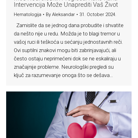
Intervencija Može Unaprediti Vaš Život
Hematologija
By
Aleksandar
31. October 2024.
Zamislite da se jednog dana probudite i shvatite
da nešto nije u redu. Možda je to blagi tremor u
vašoj ruci ili teškoća u sećanju jednostavnih reči.
Ovi suptilni znakovi mogu biti zabrinjavajući, ali
često ostaju neprimećeni dok se ne eskaliraju u
značajnije probleme. Neurologški pregledi su
ključ za razumevanje onoga što se dešava…