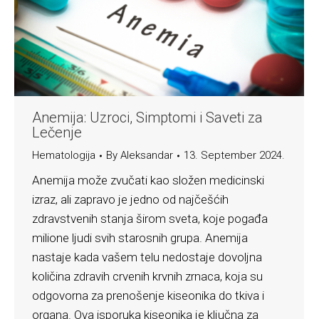
Anemija: Uzroci, Simptomi i Saveti za
Lečenje
Hematologija
By
Aleksandar
13. September 2024.
Anemija može zvučati kao složen medicinski
izraz, ali zapravo je jedno od najčešćih
zdravstvenih stanja širom sveta, koje pogađa
milione ljudi svih starosnih grupa. Anemija
nastaje kada vašem telu nedostaje dovoljna
količina zdravih crvenih krvnih zrnaca, koja su
odgovorna za prenošenje kiseonika do tkiva i
organa. Ova isporuka kiseonika je ključna za