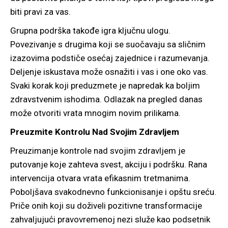
biti pravi za vas.
Grupna podrška takođe igra ključnu ulogu.
Povezivanje s drugima koji se suočavaju sa sličnim
izazovima podstiče osećaj zajednice i razumevanja.
Deljenje iskustava može osnažiti i vas i one oko vas.
Svaki korak koji preduzmete je napredak ka boljim
zdravstvenim ishodima. Odlazak na pregled danas
može otvoriti vrata mnogim novim prilikama.
Preuzmite Kontrolu Nad Svojim Zdravljem
Preuzimanje kontrole nad svojim zdravljem je
putovanje koje zahteva svest, akciju i podršku. Rana
intervencija otvara vrata efikasnim tretmanima.
Poboljšava svakodnevno funkcionisanje i opštu sreću.
Priče onih koji su doživeli pozitivne transformacije
zahvaljujući pravovremenoj nezi služe kao podsetnik