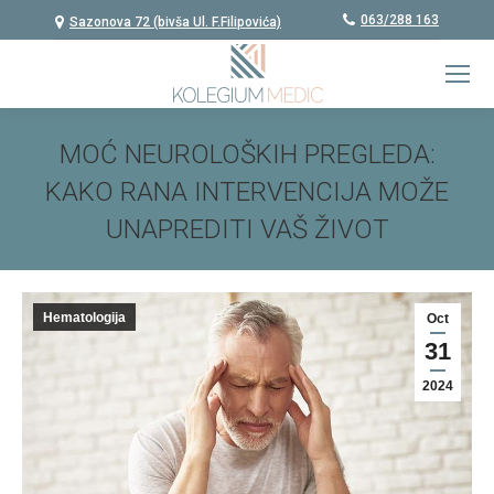
063/288 163
Sazonova 72 (bivša Ul. F.Filipovića)
MOĆ NEUROLOŠKIH PREGLEDA:
KAKO RANA INTERVENCIJA MOŽE
UNAPREDITI VAŠ ŽIVOT
You are here:
Hematologija
Oct
31
2024