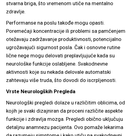
stvarna briga, što vremenom utiče na mentalno
zdravlje.
Performanse na poslu takođe mogu opasti.
Poremećaji koncentracije ili problemi sa pamćenjem
otežavaju zadržavanje produktivnosti, potencijalno
ugrožavajući sigurnost posla. Čak i osnovne rutine
lične nege mogu delovati preplavljujuće kada su
neurološke funkcije oslabljene. Svakodnevne
aktivnosti koje su nekada delovale automatski
zahtevaju više truda, što dovodi do iscrpljenosti.
Vrste Neurologških Pregleda
Neurologški pregledi dolaze u različitim oblicima, od
kojih je svaki dizajniran da proceni različite aspekte
funkcije i zdravlja mozga. Pregledi obično uključuju
detaljnu anamnezu pacijenta. Ovo pomaže lekarima
da razumeju simptome i kako utiču na svakodnevni