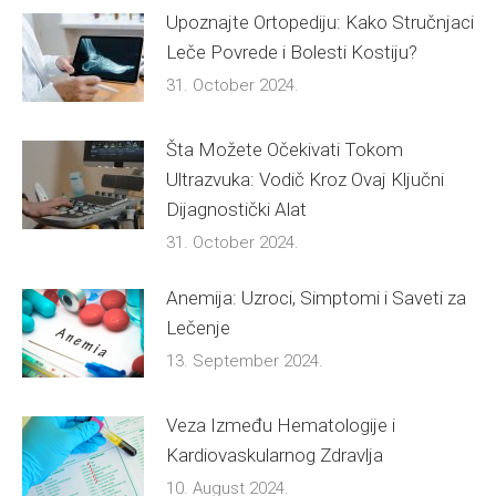
Upoznajte Ortopediju: Kako Stručnjaci
Leče Povrede i Bolesti Kostiju?
31. October 2024.
Šta Možete Očekivati Tokom
Ultrazvuka: Vodič Kroz Ovaj Ključni
Dijagnostički Alat
31. October 2024.
Anemija: Uzroci, Simptomi i Saveti za
Lečenje
13. September 2024.
Veza Između Hematologije i
Kardiovaskularnog Zdravlja
10. August 2024.