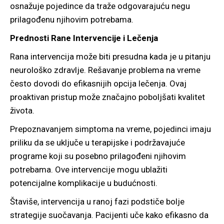
osnažuje pojedince da traže odgovarajuću negu
prilagođenu njihovim potrebama.
Prednosti Rane Intervencije i Lečenja
Rana intervencija može biti presudna kada je u pitanju
neurološko zdravlje. Rešavanje problema na vreme
često dovodi do efikasnijih opcija lečenja. Ovaj
proaktivan pristup može značajno poboljšati kvalitet
života.
Prepoznavanjem simptoma na vreme, pojedinci imaju
priliku da se uključe u terapijske i podržavajuće
programe koji su posebno prilagođeni njihovim
potrebama. Ove intervencije mogu ublažiti
potencijalne komplikacije u budućnosti.
Štaviše, intervencija u ranoj fazi podstiče bolje
strategije suočavanja. Pacijenti uče kako efikasno da