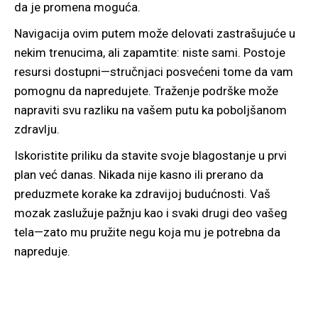
da je promena moguća.
Navigacija ovim putem može delovati zastrašujuće u
nekim trenucima, ali zapamtite: niste sami. Postoje
resursi dostupni—stručnjaci posvećeni tome da vam
pomognu da napredujete. Traženje podrške može
napraviti svu razliku na vašem putu ka poboljšanom
zdravlju.
Iskoristite priliku da stavite svoje blagostanje u prvi
plan već danas. Nikada nije kasno ili prerano da
preduzmete korake ka zdravijoj budućnosti. Vaš
mozak zaslužuje pažnju kao i svaki drugi deo vašeg
tela—zato mu pružite negu koja mu je potrebna da
napreduje.