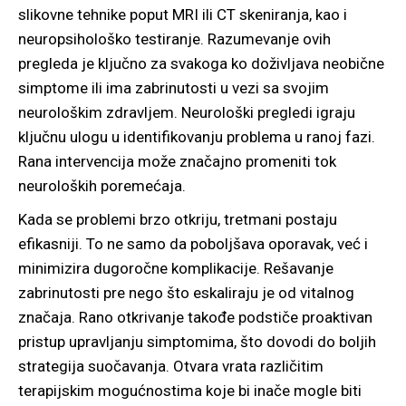
slikovne tehnike poput MRI ili CT skeniranja, kao i
neuropsihološko testiranje. Razumevanje ovih
pregleda je ključno za svakoga ko doživljava neobične
simptome ili ima zabrinutosti u vezi sa svojim
neurološkim zdravljem. Neurološki pregledi igraju
ključnu ulogu u identifikovanju problema u ranoj fazi.
Rana intervencija može značajno promeniti tok
neuroloških poremećaja.
Kada se problemi brzo otkriju, tretmani postaju
efikasniji. To ne samo da poboljšava oporavak, već i
minimizira dugoročne komplikacije. Rešavanje
zabrinutosti pre nego što eskaliraju je od vitalnog
značaja. Rano otkrivanje takođe podstiče proaktivan
pristup upravljanju simptomima, što dovodi do boljih
strategija suočavanja. Otvara vrata različitim
terapijskim mogućnostima koje bi inače mogle biti