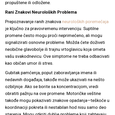
propuštene ili odložene.
Rani Znakovi Neuroloških Problema
Prepoznavanje ranih znakova
neuroloških poremećaja
je ključno za pravovremenu intervenciju. Suptilne
promene često mogu proći neprimećeno, ali mogu
signalizirati osnovne probleme. Možda ćete doživeti
neobične glavobolje ili trajnu vrtoglavicu koja ometa
vašu svakodnevicu. Ove simptome ne treba odbacivati
kao običan umor ili stres.
Gubitak pamćenja, poput zaboravljanja imena ili
nedavnih događaja, takođe može ukazivati na nešto
ozbiljnije. Ako se borite sa koncentracijom, vredi
obratiti pažnju na ove promene. Motoričke veštine
takođe mogu pokazivati znakove opadanja—teškoće u
koordinaciji pokreta ili nestabilan hod nisu samo deo
starenja. Mogu otkriti dublje probleme koji zahtevaju