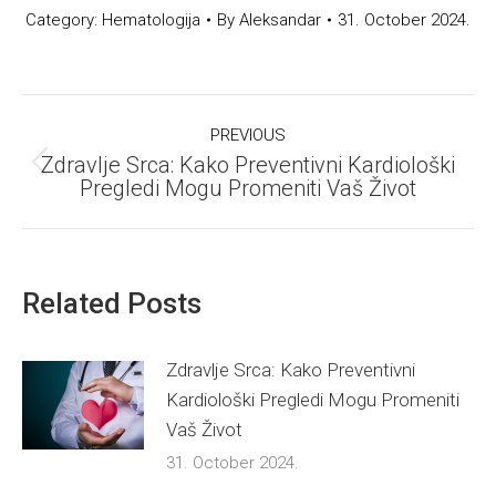
Category:
Hematologija
By
Aleksandar
31. October 2024.
Post
PREVIOUS
navigation
Zdravlje Srca: Kako Preventivni Kardiološki
Previous
Pregledi Mogu Promeniti Vaš Život
post:
Related Posts
Zdravlje Srca: Kako Preventivni
Kardiološki Pregledi Mogu Promeniti
Vaš Život
31. October 2024.