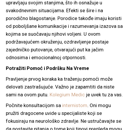
upravljaju svojim stanjima, što ih osnažuje u
svakodnevnim situacijama. Efekti se šire i na
porodično blagostanje. Porodice takođe imaju koristi
od poboljšane komunikacije i razumevanja izazova sa
kojima se suočavaju njihovi voljeni. U ovom
podržavajućem okruženju, ozdravljenje postaje
zajedničko putovanje, otvarajući put ka jačim
odnosima i emocionalnoj otpornosti.
Potražiti Pomoć i Podršku Na Vreme
Pravljenje prvog koraka ka traženju pomoći može
delovati zastrašujuće. Važno je zapamtiti da niste
sami na ovom putu.
Kolegium Medic
je uvek tu za vas.
Počnite konsultacijom sa
internistom
. Oni mogu
pružiti dragocene uvide u specijaliste koji se
fokusiraju na neurološko zdravlje. Ne ustručavajte se
da postavite pitanja o tome koji tipovi pregleda mogu