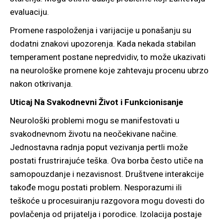
evaluaciju.
Promene raspoloženja i varijacije u ponašanju su
dodatni znakovi upozorenja. Kada nekada stabilan
temperament postane nepredvidiv, to može ukazivati
na neurološke promene koje zahtevaju procenu ubrzo
nakon otkrivanja.
Uticaj Na Svakodnevni Život i Funkcionisanje
Neurološki problemi mogu se manifestovati u
svakodnevnom životu na neočekivane načine.
Jednostavna radnja poput vezivanja pertli može
postati frustrirajuće teška. Ova borba često utiče na
samopouzdanje i nezavisnost. Društvene interakcije
takođe mogu postati problem. Nesporazumi ili
teškoće u procesuiranju razgovora mogu dovesti do
povlačenja od prijatelja i porodice. Izolacija postaje