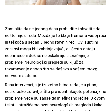
Zamislite da se jednog dana probudite i shvatite da
nešto nije u redu. Možda je to blagi tremor u vašoj ruci
ili teškoća u sećanju jednostavnih reči. Ovi suptilni
znakovi mogu biti zabrinjavajući, ali često ostaju
neprimećeni dok se ne eskaliraju u značajnije
probleme. Neurologški pregledi su ključ za
razumevanje onoga što se dešava u vašem mozgu i
nervnom sistemu.
Rana intervencija je izuzetno bitna kada je u pitanju
neurološko zdravlje. Što pre identifikujete potencijalne
probleme, veće su šanse da ih efikasno lečite. U ovom
tekstu istražićemo svet neurologških pregleda i kako