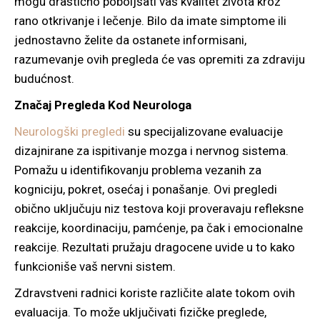
mogu drastično poboljšati vaš kvalitet života kroz
rano otkrivanje i lečenje. Bilo da imate simptome ili
jednostavno želite da ostanete informisani,
razumevanje ovih pregleda će vas opremiti za zdraviju
budućnost.
Značaj Pregleda Kod Neurologa
Neurologški pregledi
su specijalizovane evaluacije
dizajnirane za ispitivanje mozga i nervnog sistema.
Pomažu u identifikovanju problema vezanih za
kogniciju, pokret, osećaj i ponašanje. Ovi pregledi
obično uključuju niz testova koji proveravaju refleksne
reakcije, koordinaciju, pamćenje, pa čak i emocionalne
reakcije. Rezultati pružaju dragocene uvide u to kako
funkcioniše vaš nervni sistem.
Zdravstveni radnici koriste različite alate tokom ovih
evaluacija. To može uključivati fizičke preglede,