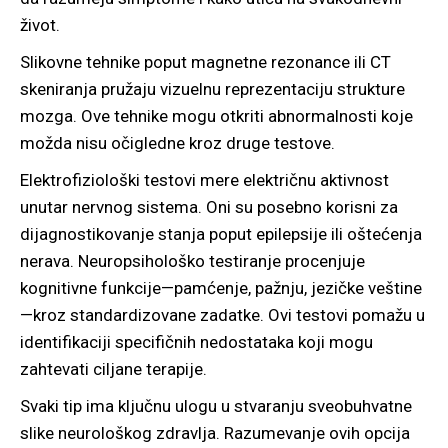
život.
Slikovne tehnike poput magnetne rezonance ili CT
skeniranja pružaju vizuelnu reprezentaciju strukture
mozga. Ove tehnike mogu otkriti abnormalnosti koje
možda nisu očigledne kroz druge testove.
Elektrofiziološki testovi mere električnu aktivnost
unutar nervnog sistema. Oni su posebno korisni za
dijagnostikovanje stanja poput epilepsije ili oštećenja
nerava. Neuropsihološko testiranje procenjuje
kognitivne funkcije—pamćenje, pažnju, jezičke veštine
—kroz standardizovane zadatke. Ovi testovi pomažu u
identifikaciji specifičnih nedostataka koji mogu
zahtevati ciljane terapije.
Svaki tip ima ključnu ulogu u stvaranju sveobuhvatne
slike neurološkog zdravlja. Razumevanje ovih opcija