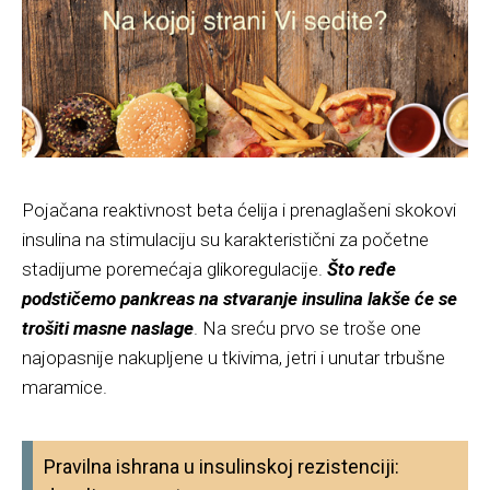
Pojačana reaktivnost beta ćelija i prenaglašeni skokovi
insulina na stimulaciju su karakteristični za početne
stadijume poremećaja glikoregulacije.
Što ređe
podstičemo pankreas na stvaranje insulina lakše će se
trošiti masne naslage
. Na sreću prvo se troše one
najopasnije nakupljene u tkivima, jetri i unutar trbušne
maramice.
Pravilna ishrana u insulinskoj rezistenciji: