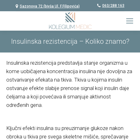
063/288 163
Sazonova 72 (bivša Ul. F.Filipovića)
Insulinska rezistencija – Koliko znamo?
Insulinska rezistencija predstavlja stanje organizma u
kome uobičajena koncentracija insulina nije dovoljna za
ostvarivanje efekata na tkiva. Tkiva u kojima insulin
ostvaruje efekte slabije prenose signal koji insulin daje
ćelijama a koji povećava ili smanjuje aktivnost
određenih gena.
Ključni efekti insulina su preuzimanje glukoze nakon
obroka u tkiva pre svega skeletne mišiće, sprečavanje