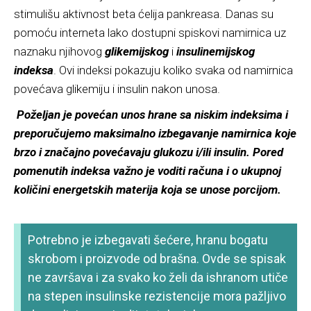
stimulišu aktivnost beta ćelija pankreasa. Danas su
pomoću interneta lako dostupni spiskovi namirnica uz
naznaku njihovog
glikemijskog
i
insulinemijskog
indeksa
. Ovi indeksi pokazuju koliko svaka od namirnica
povećava glikemiju i insulin nakon unosa.
Poželjan je povećan unos hrane sa niskim indeksima i
preporučujemo maksimalno izbegavanje namirnica koje
brzo i značajno povećavaju glukozu i/ili insulin. Pored
pomenutih indeksa važno je voditi računa i o ukupnoj
količini energetskih materija koja se unose porcijom.
Potrebno je izbegavati šećere, hranu bogatu
skrobom i proizvode od brašna. Ovde se spisak
ne završava i za svako ko želi da ishranom utiče
na stepen insulinske rezistencije mora pažljivo