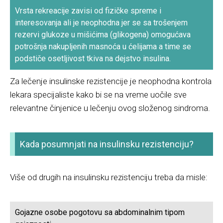
Vrsta rekreacije zavisi od fizičke spreme i
interesovanja ali je neophodna jer se sa trošenjem
rezervi glukoze u mišićima (glikogena) omogućava
potrošnja nakupljenih masnoća u ćelijama a time se
podstiče osetljivost tkiva na dejstvo insulina.
Za lečenje insulinske rezistencije je neophodna kontrola
lekara specijaliste kako bi se na vreme uočile sve
relevantne činjenice u lečenju ovog složenog sindroma.
Kada posumnjati na insulinsku rezistenciju?
Više od drugih na insulinsku rezistenciju treba da misle:
Gojazne osobe pogotovu sa abdominalnim tipom