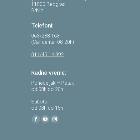
11000 Beograd
Srbija
Telefoni:
063/288 163
(Call centar 08-20h)
011/45 14 892
Radno vreme:
Ponedeljak – Petak
od 08h do 20h
Subota
od 08h do 15h
Find us on:
Facebook
YouTube
Instagram
page
page
page
opens
opens
opens