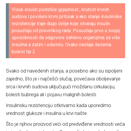
Visok insulin podstiče gojaznost , krutost krvnih
sudova i povišeni krvni pritisak a ako stanje insulinske
rezistencije traje dugo ćelije koje stvaraju insulin
posustaju od prevelikog rada. Posustaju prvo u svojoj
sposobnosti da odgovore zahtevu organizma za više
insulina a zatim i odumiru. Ovako nastaje šećerna
bolest tip 2.
Svako od navedenih stanja, a posebno ako su ispoljeni
zajedno, što je i najčešći slučaj, povećava oboljevanje
srca i krvnih sudova uključujući moždanu cirkulaciju,
bolesti bubrega ali i pojavu malignih bolesti.
Insulinsku rezistenciju otkrivamo kada uporedimo
vrednost glukoze i insulina u krvi našte.
Što je njihov proizvod veći od predviđene vrednosti veća