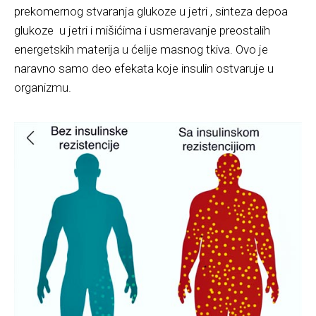
prekomernog stvaranja glukoze u jetri , sinteza depoa
glukoze u jetri i mišićima i usmeravanje preostalih
energetskih materija u ćelije masnog tkiva. Ovo je
naravno samo deo efekata koje insulin ostvaruje u
organizmu.