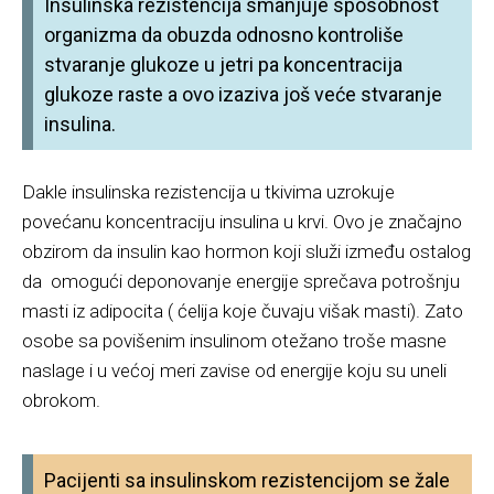
Insulinska rezistencija smanjuje sposobnost
organizma da obuzda odnosno kontroliše
stvaranje glukoze u jetri pa koncentracija
glukoze raste a ovo izaziva još veće stvaranje
insulina.
Dakle insulinska rezistencija u tkivima uzrokuje
povećanu koncentraciju insulina u krvi. Ovo je značajno
obzirom da insulin kao hormon koji služi između ostalog
da omogući deponovanje energije sprečava potrošnju
masti iz adipocita ( ćelija koje čuvaju višak masti). Zato
osobe sa povišenim insulinom otežano troše masne
naslage i u većoj meri zavise od energije koju su uneli
obrokom.
Pacijenti sa insulinskom rezistencijom se žale