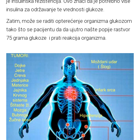
je insulinska rezistencija. Ovo znači da je potrebno više
insulina za održavanje te vrednosti glukoze.
Zatim, može se raditi opterećenje organizma glukozom
tako što se pacijentu da da ujutro našte popije rastvor
75 grama glukoze i prati reakcija organizma.