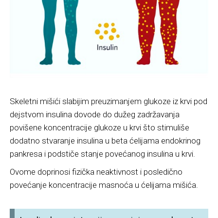
Skeletni mišići slabijim preuzimanjem glukoze iz krvi pod
dejstvom insulina dovode do dužeg zadržavanja
povišene koncentracije glukoze u krvi što stimuliše
dodatno stvaranje insulina u beta ćelijama endokrinog
pankresa i podstiče stanje povećanog insulina u krvi.
Ovome doprinosi fizička neaktivnost i posledično
povećanje koncentracije masnoća u ćelijama mišića.