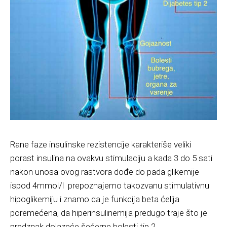
Rane faze insulinske rezistencije karakteriše veliki
porast insulina na ovakvu stimulaciju a kada 3 do 5 sati
nakon unosa ovog rastvora dođe do pada glikemije
ispod 4mmol/l prepoznajemo takozvanu stimulativnu
hipoglikemiju i znamo da je funkcija beta ćelija
poremećena, da hiperinsulinemija predugo traje što je
predznak dolazeće šećerne bolesti tip 2.