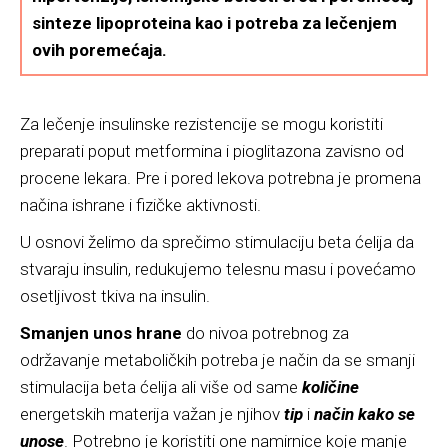
sinteze lipoproteina kao i potreba za lečenjem
ovih poremećaja.
Za lečenje insulinske rezistencije se mogu koristiti
preparati poput metformina i pioglitazona zavisno od
procene lekara. Pre i pored lekova potrebna je promena
načina ishrane i fizičke aktivnosti.
U osnovi želimo da sprečimo stimulaciju beta ćelija da
stvaraju insulin, redukujemo telesnu masu i povećamo
osetljivost tkiva na insulin.
Smanjen unos hrane
do nivoa potrebnog za
održavanje metaboličkih potreba je način da se smanji
stimulacija beta ćelija ali više od same
količine
energetskih materija važan je njihov
tip
i
način kako se
unose
. Potrebno je koristiti one namirnice koje manje