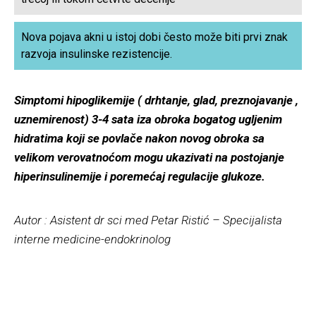
Nova pojava akni u istoj dobi često može biti prvi znak
razvoja insulinske rezistencije.
Simptomi hipoglikemije ( drhtanje, glad, preznojavanje ,
uznemirenost) 3-4 sata iza obroka bogatog ugljenim
hidratima koji se povlače nakon novog obroka sa
velikom verovatnoćom mogu ukazivati na postojanje
hiperinsulinemije i poremećaj regulacije glukoze.
Autor : Asistent dr sci med Petar Ristić – Specijalista
interne medicine-endokrinolog