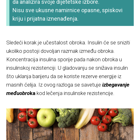
da analizira svoje dijetetske izbore.
Nisu sve ukusne namirnice opasne, spiskovi
kriju i prijatna iznenađenja.
Sledeći korak je učestalost obroka. Insulin će se sniziti
ukoliko postoji dovoljan razmak između obroka.
Koncentracija insulina sporije pada nakon obroka u
insulinskoj rezistenciji. U gladovanju se snižava insulin
što uklanja barijeru da se koriste rezerve energije iz
masnih ćelija. Iz ovog razloga se savetuje
izbegavanje
međuobro
ka
kod lečenja insulinske rezistencije.