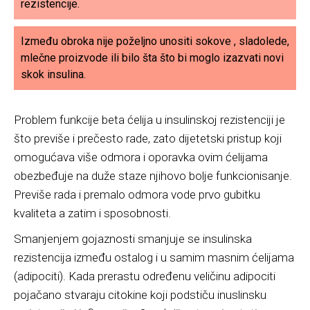
rezistencije.
Između obroka nije poželjno unositi sokove , sladolede,
mlečne proizvode ili bilo šta što bi moglo izazvati novi
skok insulina.
Problem funkcije beta ćelija u insulinskoj rezistenciji je
što previše i prečesto rade, zato dijetetski pristup koji
omogućava više odmora i oporavka ovim ćelijama
obezbeđuje na duže staze njihovo bolje funkcionisanje.
Previše rada i premalo odmora vode prvo gubitku
kvaliteta a zatim i sposobnosti.
Smanjenjem gojaznosti smanjuje se insulinska
rezistencija između ostalog i u samim masnim ćelijama
(adipociti). Kada prerastu određenu veličinu adipociti
pojačano stvaraju citokine koji podstiču inuslinsku