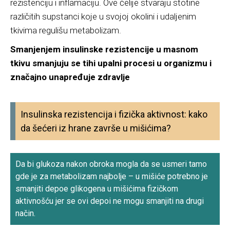
rezistenciju i inflamaciju. Ove ćelije stvaraju stotine
različitih supstanci koje u svojoj okolini i udaljenim
tkivima regulišu metabolizam.
Smanjenjem insulinske rezistencije u masnom
tkivu smanjuju se tihi upalni procesi u organizmu i
značajno unapređuje zdravlje
Insulinska rezistencija i fizička aktivnost: kako
da šećeri iz hrane završe u mišićima?
Da bi glukoza nakon obroka mogla da se usmeri tamo
gde je za metabolizam najbolje – u mišiće potrebno je
smanjiti depoe glikogena u mišićima fizičkom
aktivnošću jer se ovi depoi ne mogu smanjiti na drugi
način.