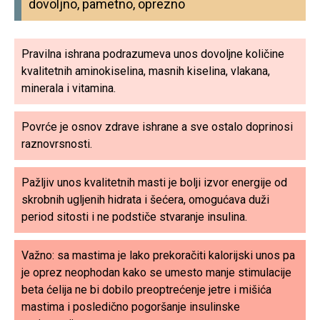
dovoljno, pametno, oprezno
Pravilna ishrana podrazumeva unos dovoljne količine
kvalitetnih aminokiselina, masnih kiselina, vlakana,
minerala i vitamina.
Povrće je osnov zdrave ishrane a sve ostalo doprinosi
raznovrsnosti.
Pažljiv unos kvalitetnih masti je bolji izvor energije od
skrobnih ugljenih hidrata i šećera, omogućava duži
period sitosti i ne podstiče stvaranje insulina.
Važno: sa mastima je lako prekoračiti kalorijski unos pa
je oprez neophodan kako se umesto manje stimulacije
beta ćelija ne bi dobilo preoptrećenje jetre i mišića
mastima i posledično pogoršanje insulinske