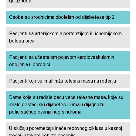
gojaznosti
Osobe sa srodnicima obolelim od dijabetesa tip 2
Pacijenti sa arterijskom hipertenzijom ili ishemijskom
bolesti srca
Pacijenti sa učestalom pojavom kardiovaskularnih
oboljenja u porodici
Pacijenti koji su imali nižu telesnu masu na rođenju
Dame koje su rađale decu veće telesne mase, koje su
imale gestacijski dijabetes ili imaju dijagnozu
policističnog ovarijalnog sindroma
U slučaju poremećaja inače redovnog ciklusa u kasnoj
trećoj ili tokom četvrte decenije