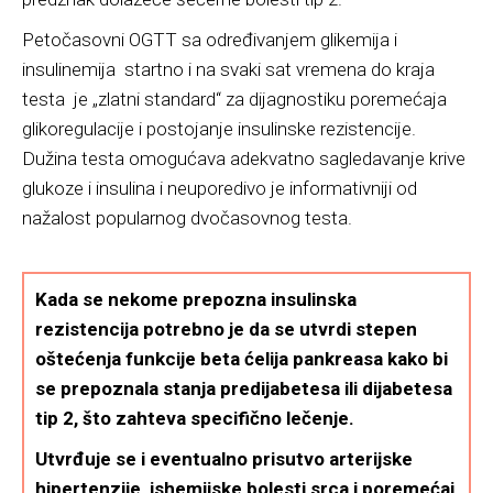
Petočasovni OGTT sa određivanjem glikemija i
insulinemija startno i na svaki sat vremena do kraja
testa je „zlatni standard“ za dijagnostiku poremećaja
glikoregulacije i postojanje insulinske rezistencije.
Dužina testa omogućava adekvatno sagledavanje krive
glukoze i insulina i neuporedivo je informativniji od
nažalost popularnog dvočasovnog testa.
Kada se nekome prepozna insulinska
rezistencija potrebno je da se utvrdi stepen
oštećenja funkcije beta ćelija pankreasa kako bi
se prepoznala stanja predijabetesa ili dijabetesa
tip 2, što zahteva specifično lečenje.
Utvrđuje se i eventualno prisutvo arterijske
hipertenzije, ishemijske bolesti srca i poremećaj