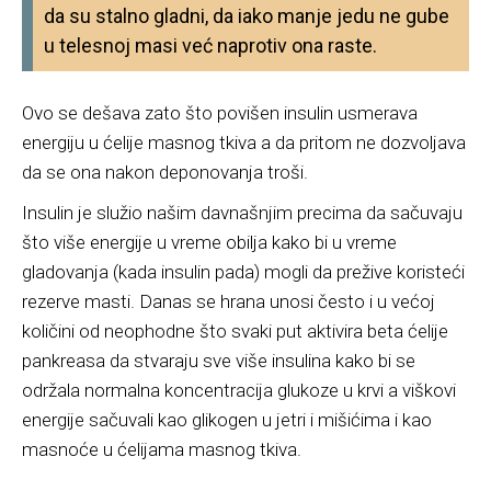
da su stalno gladni, da iako manje jedu ne gube
u telesnoj masi već naprotiv ona raste.
Ovo se dešava zato što povišen insulin usmerava
energiju u ćelije masnog tkiva a da pritom ne dozvoljava
da se ona nakon deponovanja troši.
Insulin je služio našim davnašnjim precima da sačuvaju
što više energije u vreme obilja kako bi u vreme
gladovanja (kada insulin pada) mogli da prežive koristeći
rezerve masti. Danas se hrana unosi često i u većoj
količini od neophodne što svaki put aktivira beta ćelije
pankreasa da stvaraju sve više insulina kako bi se
održala normalna koncentracija glukoze u krvi a viškovi
energije sačuvali kao glikogen u jetri i mišićima i kao
masnoće u ćelijama masnog tkiva.