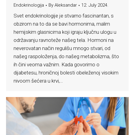
Endokrinologija
By
Aleksandar
12. July 2024.
Svet endokrinologije je stvarno fascinantan, s
obzirom na to da se bavi hormonima, malim
hemijskim glasnicima koji igraju ključnu ulogu u
održavanju ravnoteže našeg tela. Hormoni na
neverovatan način regulišu mnogo stvari, od
našeg raspoloženja, do našeg metabolizma, što
ih čini veoma važnim. Kada govorimo o
dijabetesu, hroničnoj bolesti obeleženoj visokim
nivoom šećera u krvi,…