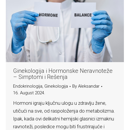
Ginekologija i Hormonske Neravnoteže
– Simptomi i Rešenja
Endokrinologija
,
Ginekologija
By
Aleksandar
16. August 2024.
Hormoni igraju ključnu ulogu u zdravlju žene,
utičući na sve, od raspoloženja do metabolizma.
Ipak, kada ovi delikatni hemijski glasnici izmaknu
ravnoteži, posledice mogu biti frustrirajuće i