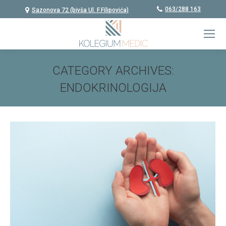
063/288 163
Sazonova 72 (bivša Ul. F.Filipovića)
CATEGORY ARCHIVES:
ENDOKRINOLOGIJA
You are here: