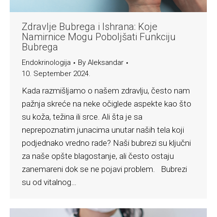
Zdravlje Bubrega i Ishrana: Koje
Namirnice Mogu Poboljšati Funkciju
Bubrega
Endokrinologija
By
Aleksandar
10. September 2024.
Kada razmišljamo o našem zdravlju, često nam
pažnja skreće na neke očiglede aspekte kao što
su koža, težina ili srce. Ali šta je sa
neprepoznatim junacima unutar naših tela koji
podjednako vredno rade? Naši bubrezi su ključni
za naše opšte blagostanje, ali često ostaju
zanemareni dok se ne pojavi problem. Bubrezi
su od vitalnog…