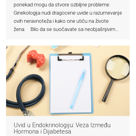
ponekad mogu da stvore ozbiljne probleme.
Ginekologija nudi dragocene uvide u razumevanje
ovih neravnoteža i kako one utiču na živote
žena. Bilo da se suočavate sa neobjašnjivim…
Uvid u Endokrinologiju: Veza Između
Hormona i Dijabetesa