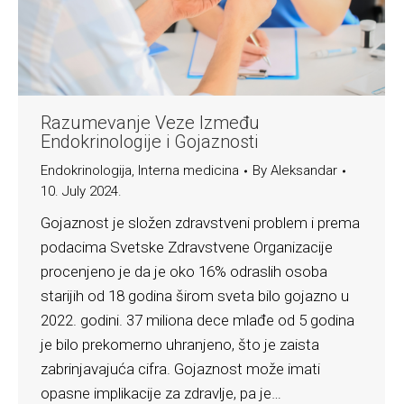
Razumevanje Veze Između
Endokrinologije i Gojaznosti
Endokrinologija
,
Interna medicina
By
Aleksandar
10. July 2024.
Gojaznost je složen zdravstveni problem i prema
podacima Svetske Zdravstvene Organizacije
procenjeno je da je oko 16% odraslih osoba
starijih od 18 godina širom sveta bilo gojazno u
2022. godini. 37 miliona dece mlađe od 5 godina
je bilo prekomerno uhranjeno, što je zaista
zabrinjavajuća cifra. Gojaznost može imati
opasne implikacije za zdravlje, pa je…