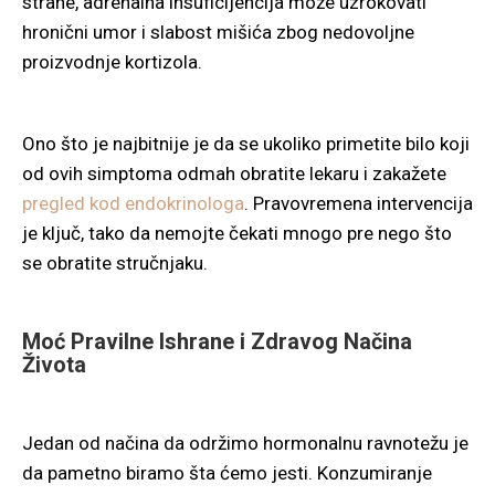
strane, adrenalna insuficijencija može uzrokovati
hronični umor i slabost mišića zbog nedovoljne
proizvodnje kortizola.
Ono što je najbitnije je da se ukoliko primetite bilo koji
od ovih simptoma odmah obratite lekaru i zakažete
pregled kod endokrinologa
. Pravovremena intervencija
je ključ, tako da nemojte čekati mnogo pre nego što
se obratite stručnjaku.
Moć Pravilne Ishrane i Zdravog Načina
Života
Jedan od načina da održimo hormonalnu ravnotežu je
da pametno biramo šta ćemo jesti. Konzumiranje