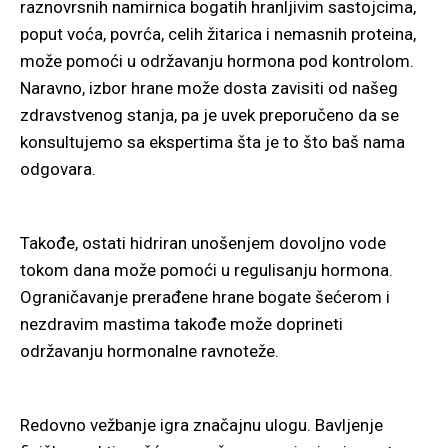
raznovrsnih namirnica bogatih hranljivim sastojcima,
poput voća, povrća, celih žitarica i nemasnih proteina,
može pomoći u održavanju hormona pod kontrolom.
Naravno, izbor hrane može dosta zavisiti od našeg
zdravstvenog stanja, pa je uvek preporučeno da se
konsultujemo sa ekspertima šta je to što baš nama
odgovara.
Takođe, ostati hidriran unošenjem dovoljno vode
tokom dana može pomoći u regulisanju hormona.
Ograničavanje prerađene hrane bogate šećerom i
nezdravim mastima takođe može doprineti
održavanju hormonalne ravnoteže.
Redovno vežbanje igra značajnu ulogu. Bavljenje