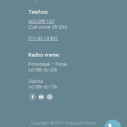
Telefoni:
063/288 163
(Call centar 08-20h)
011/45 14 892
Radno vreme:
Ponedeljak – Petak
od 08h do 20h
Subota
od 08h do 15h
Find us on:
Facebook
YouTube
Instagram
page
page
page
opens
opens
opens
in
in
in
Copyright ©2019 - Kolegium Medic