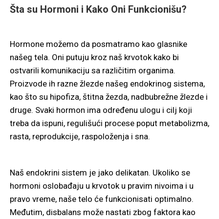
Šta su Hormoni i Kako Oni Funkcionišu?
Hormone možemo da posmatramo kao glasnike
našeg tela. Oni putuju kroz naš krvotok kako bi
ostvarili komunikaciju sa različitim organima.
Proizvode ih razne žlezde našeg endokrinog sistema,
kao što su hipofiza, štitna žezda, nadbubrežne žlezde i
druge. Svaki hormon ima određenu ulogu i cilj koji
treba da ispuni, regulišući procese poput metabolizma,
rasta, reprodukcije, raspoloženja i sna.
Naš endokrini sistem je jako delikatan. Ukoliko se
hormoni oslobađaju u krvotok u pravim nivoima i u
pravo vreme, naše telo će funkcionisati optimalno.
Međutim, disbalans može nastati zbog faktora kao