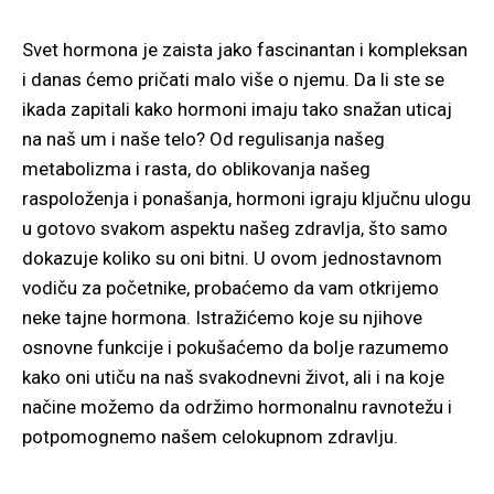
Svet hormona je zaista jako fascinantan i kompleksan
i danas ćemo pričati malo više o njemu. Da li ste se
ikada zapitali kako hormoni imaju tako snažan uticaj
na naš um i naše telo? Od regulisanja našeg
metabolizma i rasta, do oblikovanja našeg
raspoloženja i ponašanja, hormoni igraju ključnu ulogu
u gotovo svakom aspektu našeg zdravlja, što samo
dokazuje koliko su oni bitni. U ovom jednostavnom
vodiču za početnike, probaćemo da vam otkrijemo
neke tajne hormona. Istražićemo koje su njihove
osnovne funkcije i pokušaćemo da bolje razumemo
kako oni utiču na naš svakodnevni život, ali i na koje
načine možemo da održimo hormonalnu ravnotežu i
potpomognemo našem celokupnom zdravlju.