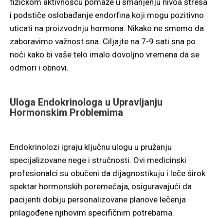
fizičkom aktivnošću pomaže u smanjenju nivoa stresa
i podstiče oslobađanje endorfina koji mogu pozitivno
uticati na proizvodnju hormona. Nikako ne smemo da
zaboravimo važnost sna. Ciljajte na 7-9 sati sna po
noći kako bi vaše telo imalo dovoljno vremena da se
odmori i obnovi.
Uloga Endokrinologa u Upravljanju
Hormonskim Problemima
Endokrinolozi igraju ključnu ulogu u pružanju
specijalizovane nege i stručnosti. Ovi medicinski
profesionalci su obučeni da dijagnostikuju i leče širok
spektar hormonskih poremećaja, osiguravajući da
pacijenti dobiju personalizovane planove lečenja
prilagođene njihovim specifičnim potrebama.