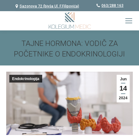
063/288 163
Sazonova 72 (bivša Ul. F.Filipovića)
TAJNE HORMONA: VODIČ ZA
POČETNIKE O ENDOKRINOLOGIJI
You are here:
Endokrinologija
Jun
14
2024