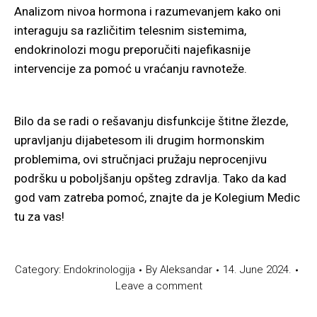
Analizom nivoa hormona i razumevanjem kako oni
interaguju sa različitim telesnim sistemima,
endokrinolozi mogu preporučiti najefikasnije
intervencije za pomoć u vraćanju ravnoteže.
Bilo da se radi o rešavanju disfunkcije štitne žlezde,
upravljanju dijabetesom ili drugim hormonskim
problemima, ovi stručnjaci pružaju neprocenjivu
podršku u poboljšanju opšteg zdravlja. Tako da kad
god vam zatreba pomoć, znajte da je Kolegium Medic
tu za vas!
Category:
Endokrinologija
By
Aleksandar
14. June 2024.
Leave a comment