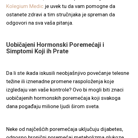
Kolegium Medic
je uvek tu da vam pomogne da
ostanete zdravi a tim stručnjaka je spreman da
odgovori na sva vaša pitanja.
Uobičajeni Hormonski Poremećaji i
Simptomi Koji ih Prate
Da li ste ikada iskusili neobjašnjivo povećanje telesne
težine ili iznenadne promene raspoloženja koje
izgledaju van vaše kontrole? Ovo bi mogli biti znaci
uobičajenih hormonskih poremećaja koji svakoga
dana pogađaju milione ljudi širom sveta.
Neke od najčešćih poremećaja uključuju dijabetes,
odnosno hronični poremećaj metabolizma glukoze.