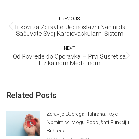
Post
PREVIOUS
navigation
Trikovi za Zdravlje: Jednostavni Načini da
Previous
Sačuvate Svoj Kardiovaskularni Sistem
post:
NEXT
Od Povrede do Oporavka – Prvi Susret sa
Next
Fizikalnom Medicinom
post:
Related Posts
Zdravlje Bubrega i Ishrana: Koje
Namirnice Mogu Poboljšati Funkciju
Bubrega