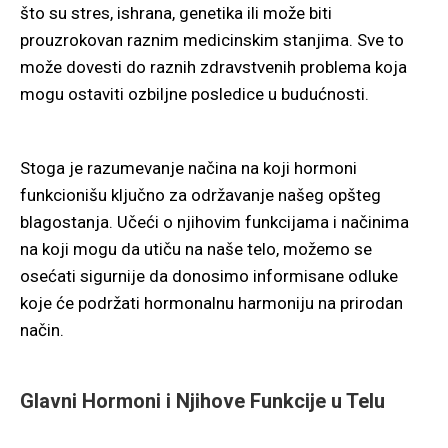
što su stres, ishrana, genetika ili može biti
prouzrokovan raznim medicinskim stanjima. Sve to
može dovesti do raznih zdravstvenih problema koja
mogu ostaviti ozbiljne posledice u budućnosti.
Stoga je razumevanje načina na koji hormoni
funkcionišu ključno za održavanje našeg opšteg
blagostanja. Učeći o njihovim funkcijama i načinima
na koji mogu da utiču na naše telo, možemo se
osećati sigurnije da donosimo informisane odluke
koje će podržati hormonalnu harmoniju na prirodan
način.
Glavni Hormoni i Njihove Funkcije u Telu