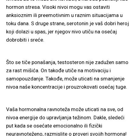
hormon stresa. Visoki nivoi mogu vas ostaviti
anksioznim ili preemotivnim u raznim situacijama u
toku dana. S druge strane, serotonin je vaš dobri heroj
koji dolazi u spas, jer njegov nivo utiču na osećaj
dobrobiti i sreće.
Što se tiče ponašanja, testosteron nije zadužen samo
za rast mišića. On takođe utiče na motivaciju i
samopouzdanje. Takođe, može uticati na smanjenje
nivoa naše koncentracije i prouzrokovati osećaj tuge.
Vaša hormonalna ravnoteža može uticati na sve, od
nivoa energije do upravljanja težinom. Dakle, sledeći
put kada se osećate emocionalno ili fizički
neuravnoteženo, razmislite o proveri svojih hormona!