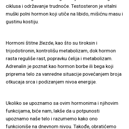
ciklusa i održavanje trudnoće. Testosteron je vitalni
muški polni hormon koji utiče na libido, mišićnu masu i
gustinu kostiju.
Hormoni štitne žlezde, kao što su tiroksin i
trijodotironin, kontrolišu metabolizam, dok hormon
rasta reguliše rast, popravku ćelija i metabolizam.
Adrenalin je poznat kao hormon borbe ili bega koji
priprema telo za vanredne situacije povećanjem broja
otkucaja srca i podizanjem nivoa energije.
Ukoliko se upoznamo sa ovim hormonima i njihovim
funkcijama, biće nam, lakše da u potpunosti
upoznamo naše telo i razumemo kako ono
funkcioniše na dnevnom nivou. Takođe, obratićemo