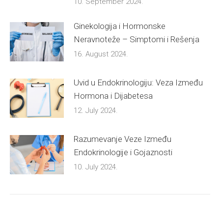
10. September 2024.
Ginekologija i Hormonske
Neravnoteže – Simptomi i Rešenja
16. August 2024.
Uvid u Endokrinologiju: Veza Između
Hormona i Dijabetesa
12. July 2024.
Razumevanje Veze Između
Endokrinologije i Gojaznosti
10. July 2024.