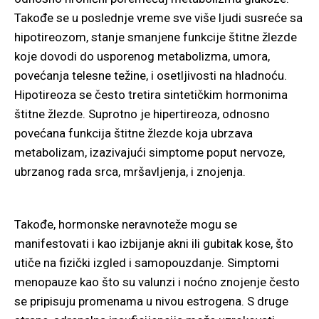
Takođe se u poslednje vreme sve više ljudi susreće sa
hipotireozom, stanje smanjene funkcije štitne žlezde
koje dovodi do usporenog metabolizma, umora,
povećanja telesne težine, i osetljivosti na hladnoću.
Hipotireoza se često tretira sintetičkim hormonima
štitne žlezde. Suprotno je hipertireoza, odnosno
povećana funkcija štitne žlezde koja ubrzava
metabolizam, izazivajući simptome poput nervoze,
ubrzanog rada srca, mršavljenja, i znojenja.
Takođe, hormonske neravnoteže mogu se
manifestovati i kao izbijanje akni ili gubitak kose, što
utiče na fizički izgled i samopouzdanje. Simptomi
menopauze kao što su valunzi i noćno znojenje često
se pripisuju promenama u nivou estrogena. S druge