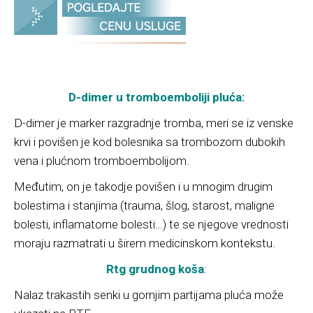
D-dimer u tromboemboliji pluća:
D-dimer je marker razgradnje tromba, meri se iz venske
krvi i povišen je kod bolesnika sa trombozom dubokih
vena i plućnom tromboembolijom.
Međutim, on je takodje povišen i u mnogim drugim
bolestima i stanjima (trauma, šlog, starost, maligne
bolesti, inflamatorne bolesti…) te se njegove vrednosti
moraju razmatrati u širem medicinskom kontekstu.
Rtg grudnog koša
:
Nalaz trakastih senki u gornjim partijama pluća može