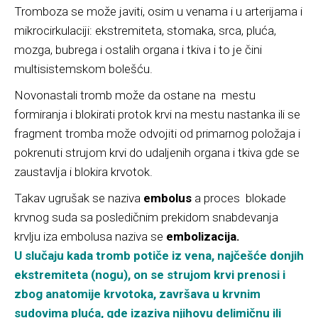
Tromboza se može javiti, osim u venama i u arterijama i
mikrocirkulaciji: ekstremiteta, stomaka, srca, pluća,
mozga, bubrega i ostalih organa i tkiva i to je čini
multisistemskom bolešću.
Novonastali tromb može da ostane na mestu
formiranja i blokirati protok krvi na mestu nastanka ili se
fragment tromba može odvojiti od primarnog položaja i
pokrenuti strujom krvi do udaljenih organa i tkiva gde se
zaustavlja i blokira krvotok.
Takav ugrušak se naziva
embolus
a proces blokade
krvnog suda sa posledičnim prekidom snabdevanja
krvlju iza embolusa naziva se
embolizacija.
U slučaju kada tromb potiče iz vena, najčešće donjih
ekstremiteta (nogu), on se strujom krvi prenosi i
zbog anatomije krvotoka, završava u krvnim
sudovima pluća, gde izaziva njihovu delimičnu ili