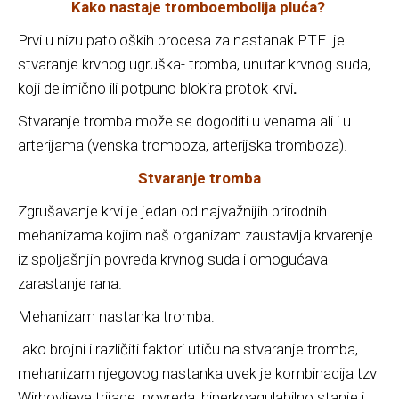
Kako nastaje tromboembolija pluća?
Prvi u nizu patoloških procesa za nastanak PTE je
stvaranje krvnog ugruška- tromba, unutar krvnog suda,
koji delimično ili potpuno blokira protok krvi
.
Stvaranje tromba može se dogoditi u venama ali i u
arterijama (venska tromboza, arterijska tromboza).
Stvaranje tromba
Zgrušavanje krvi je jedan od najvažnijih prirodnih
mehanizama kojim naš organizam zaustavlja krvarenje
iz spoljašnjih povreda krvnog suda i omogućava
zarastanje rana.
Mehanizam nastanka tromba:
Iako brojni i različiti faktori utiču na stvaranje tromba,
mehanizam njegovog nastanka uvek je kombinacija tzv
Wirhovljeve trijade: povreda, hiperkoagulabilno stanje i