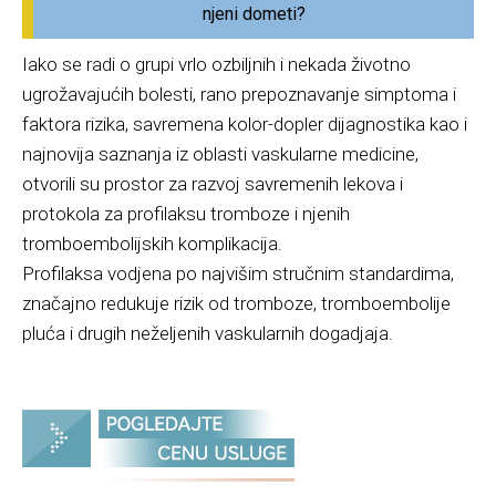
njeni dometi?
Iako se radi o grupi vrlo ozbiljnih i nekada životno
ugrožavajućih bolesti, rano prepoznavanje simptoma i
faktora rizika, savremena kolor-dopler dijagnostika kao i
najnovija saznanja iz oblasti vaskularne medicine,
otvorili su prostor za razvoj savremenih lekova i
protokola za profilaksu tromboze i njenih
tromboembolijskih komplikacija.
Profilaksa vodjena po najvišim stručnim standardima,
značajno redukuje rizik od tromboze, tromboembolije
pluća i drugih neželjenih vaskularnih dogadjaja.