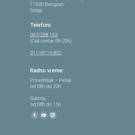
11000 Beograd
Srbija
Telefoni:
063/288 163
(Call centar 08-20h)
011/45 14 892
Radno vreme:
Ponedeljak – Petak
od 08h do 20h
Subota
od 08h do 15h
Find us on:
Facebook
YouTube
Instagram
page
page
page
opens
opens
opens