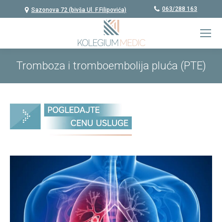
063/288 163
Sazonova 72 (bivša Ul. F.Filipovića)
Tromboza i tromboembolija pluća (PTE)