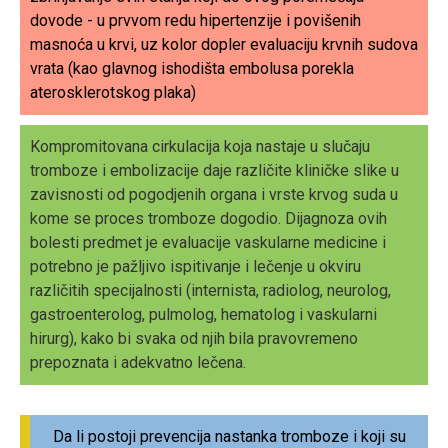
dovode - u prvvom redu hipertenzije i povišenih
masnoća u krvi, uz kolor dopler evaluaciju krvnih sudova
vrata (kao glavnog ishodišta embolusa porekla
aterosklerotskog plaka)
Kompromitovana cirkulacija koja nastaje u slučaju
tromboze i embolizacije daje različite kliničke slike u
zavisnosti od pogodjenih organa i vrste krvog suda u
kome se proces tromboze dogodio. Dijagnoza ovih
bolesti predmet je evaluacije vaskularne medicine i
potrebno je pažljivo ispitivanje i lečenje u okviru
različitih specijalnosti (internista, radiolog, neurolog,
gastroenterolog, pulmolog, hematolog i vaskularni
hirurg), kako bi svaka od njih bila pravovremeno
prepoznata i adekvatno lečena.
Da li postoji prevencija nastanka tromboze i koji su