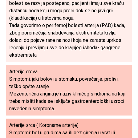
bolest se razvija postepeno, pacijenti imaju sve kraću
distancu hoda koju mogu preći dok se ne javi grč
(klaudikacija) u listovima nogu.
Tada govorimo o perifernoj bolesti arterija (PAD) kada,
zbog poremećaja snabdevanja ekstremiteta krvlju,
dolazi do pojave rane na nozi koja ne zarasta uprkos
lečenju i previjanju sve do krajnjeg ishoda- gangrene
ekstremiteta.
Arterije creva:
Simptomi: jaki bolovi u stomaku, povraćanje, prolivi,
teško opšte stanje.
Mezenterična angina je naziv kliničog sindroma na koji
treba misliti kada se isključe gastroenterološki uzroci
navedenih simptoma.
Arterije srca ( Koronarne arterije):
Simptomi: bol u grudima sa ili bez širenja u vrat ili