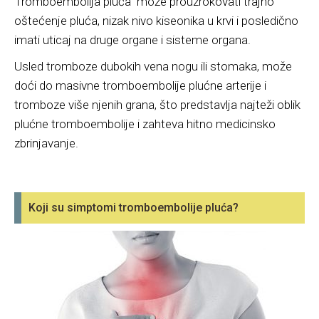
Tromboembolija pluća može prouzrokovati trajno
oštećenje pluća, nizak nivo kiseonika u krvi i posledično
imati uticaj na druge organe i sisteme organa.
Usled tromboze dubokih vena nogu ili stomaka, može
doći do masivne tromboembolije plućne arterije i
tromboze više njenih grana, što predstavlja najteži oblik
plućne tromboembolije i zahteva hitno medicinsko
zbrinjavanje.
Koji su simptomi tromboembolije pluća?