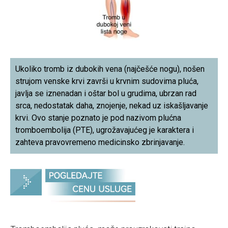
Ukoliko tromb iz dubokih vena (najčešće nogu), nošen
strujom venske krvi završi u krvnim sudovima pluća,
javlja se iznenadan i oštar bol u grudima, ubrzan rad
srca, nedostatak daha, znojenje, nekad uz iskašljavanje
krvi. Ovo stanje poznato je pod nazivom plućna
tromboembolija (PTE), ugrožavajućeg je karaktera i
zahteva pravovremeno medicinsko zbrinjavanje.