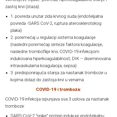
zastoj krvi (staza):
1. povreda unutar zida krvnog suda (endotelijalna
povreda -SARS CoV-2, ruptura aterosklerotskog
plaka)
2. poremećaj u regulaciji sistema koagulacije
(nasledni poremećaji sinteze faktora koagulacije,
nasledne trombofilije krvi, COVID-19 infekcijom
indukovana hiperkoagulabilnost, DIK – diseminovana
intravaskularna koagulacija, sepsa)
3. predisponirajuća stanja za nastanak tromboze u
kojima dolazi do zastoja krvi u venama
COVID-19 i tromboza:
COVID-19 infekcija ispunjava sva 3 uslova za nastanak
tromboze:
SARS-CoV-2 “spike” protein indukuje endotelijalnu