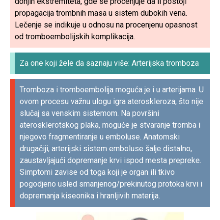
donjih ekstremiteta, gde se procenjuje da li postoji
propagacija trombnih masa u sistem dubokih vena.
Lečenje se indikuje u odnosu na procenjenu opasnost
od tromboembolijskih komplikacija.
Za one koji žele da saznaju više: Arterijska tromboza
Tromboza i tromboembolija moguća je i u arterijama. U
ovom procesu važnu ulogu igra ateroskleroza, što nije
slučaj sa venskim sistemom. Na površini
aterosklerotskog plaka, moguće je stvaranje tromba i
njegovo fragmentiranje u emboluse. Anatomski
drugačiji, arterijski sistem emboluse šalje distalno,
zaustavljajući dopremanje krvi ispod mesta prepreke.
Simptomi zavise od toga koji je organ ili tkivo
pogodjeno usled smanjenog/prekinutog protoka krvi i
dopremanja kiseonika i hranljivih materija.