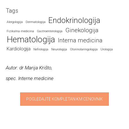
Tags
Endokrinologija
Alergologija
Dermatologija
Ginekologija
Fizikalna medicina
Gastroenterologija
Hematologija
Interna medicina
Kardiologija
Nefrologija
Neurologija
Otorinolaringologija
Urologija
Autor: dr Marija Krišto,
spec. Interne medicine
POGLEDAJTE KOMPLETAN KM CENOVNIK