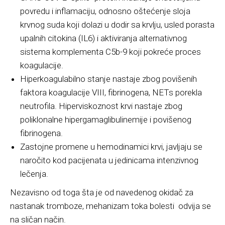
povredu i inflamaciju, odnosno oštećenje sloja
krvnog suda koji dolazi u dodir sa krvlju, usled porasta
upalnih citokina (IL6) i aktiviranja alternativnog
sistema komplementa C5b-9 koji pokreće proces
koagulacije.
Hiperkoagulabilno stanje nastaje zbog povišenih
faktora koagulacije VIII, fibrinogena, NETs porekla
neutrofila. Hiperviskoznost krvi nastaje zbog
poliklonalne hipergamaglibulinemije i povišenog
fibrinogena.
Zastojne promene u hemodinamici krvi, javljaju se
naročito kod pacijenata u jedinicama intenzivnog
lečenja.
Nezavisno od toga šta je od navedenog okidač za
nastanak tromboze, mehanizam toka bolesti odvija se
na sličan način.