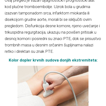
Ovaj pregled je važan dijagnostički i prognostički alat
kod plućne tromboembolije. Uzrok bola u grudima
izazvan tamponadom srca, infarktom miokarda ili
disekcijom grudne aorte, morali bi se isključiti ovim
pregledom. Disfunkcija desne komore, njeno uvećanje i
trikuspidna regurgitacija, ukazuju na povišen pritisak u
desnoj komori i posredni su znaci PTE, dok se prisustvo
trombnih masa u desnim srčanim šupljinama nalazi
retko i direktan su znak PTE.
Kolor dopler krvnih sudova donjih ekstremiteta: