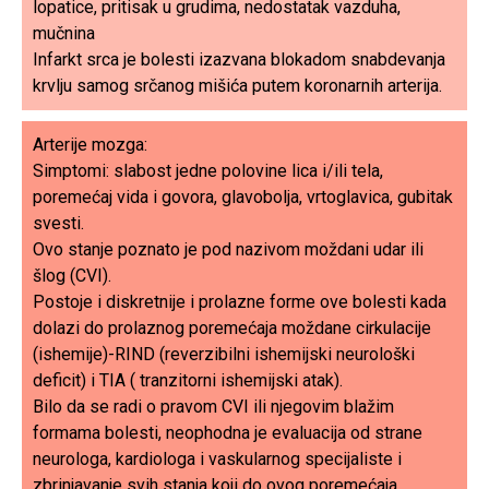
lopatice, pritisak u grudima, nedostatak vazduha,
mučnina
Infarkt srca je bolesti izazvana blokadom snabdevanja
krvlju samog srčanog mišića putem koronarnih arterija.
Arterije mozga:
Simptomi: slabost jedne polovine lica i/ili tela,
poremećaj vida i govora, glavobolja, vrtoglavica, gubitak
svesti.
Ovo stanje poznato je pod nazivom moždani udar ili
šlog (CVI).
Postoje i diskretnije i prolazne forme ove bolesti kada
dolazi do prolaznog poremećaja moždane cirkulacije
(ishemije)-RIND (reverzibilni ishemijski neurološki
deficit) i TIA ( tranzitorni ishemijski atak).
Bilo da se radi o pravom CVI ili njegovim blažim
formama bolesti, neophodna je evaluacija od strane
neurologa, kardiologa i vaskularnog specijaliste i
zbrinjavanje svih stanja koji do ovog poremećaja