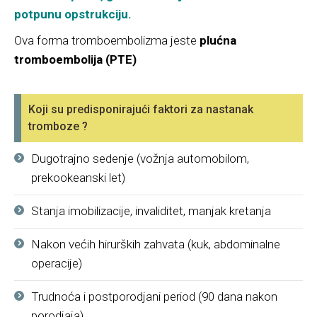
potpunu opstrukciju.
Ova forma tromboembolizma jeste
plućna
tromboembolija (PTE)
Koji su predisponirajući faktori za nastanak
tromboze ?
Dugotrajno sedenje (vožnja automobilom,
prekookeanski let)
Stanja imobilizacije, invaliditet, manjak kretanja
Nakon većih hirurških zahvata (kuk, abdominalne
operacije)
Trudnoća i postporodjani period (90 dana nakon
porodjaja)