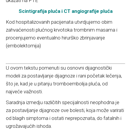
ukazati na PTE
Scintigrafija pluća i
CT angiografije pluća
Kod hospitalizovanih pacijenata utvrdjujemo obim
zahvaćenosti plućnog krvotoka trombnim masama i
procenjujemo eventualno hirurško zbrinjavanje
(embolektomija)
U ovom tekstu pomenuti su osnovni dijagnostički
modeli za postavljanje dijagnoze i rani početak lečenja,
što je, kad je u pitanju tromboembolija pluća, od
najveće važnosti.
Saradnja izmedju različitih specijalnosti neophodna je
za postavljanje dijagnoze ove bolesti, koja može varirati
od blagih simptoma i ostati neprepoznata, do fatalnih i
ugrožavajućih ishoda.