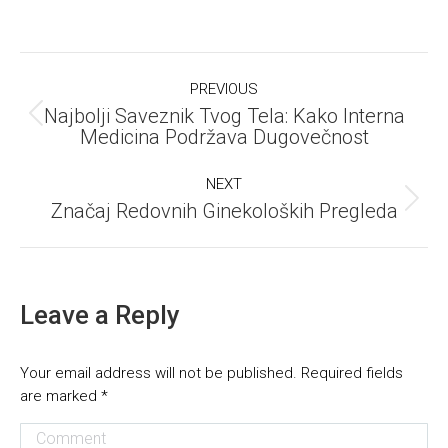
Post
PREVIOUS
navigation
Najbolji Saveznik Tvog Tela: Kako Interna
Previous
Medicina Podržava Dugovečnost
post:
NEXT
Značaj Redovnih Ginekoloških Pregleda
Next
post:
Leave a Reply
Your email address will not be published. Required fields
are marked
*
Comment