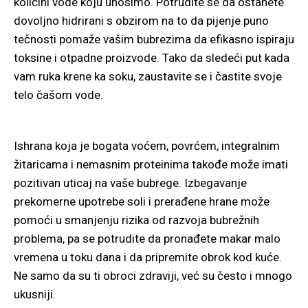
količini vode koju unosimo. Potrudite se da ostanete
dovoljno hidrirani s obzirom na to da pijenje puno
tečnosti pomaže vašim bubrezima da efikasno ispiraju
toksine i otpadne proizvode. Tako da sledeći put kada
vam ruka krene ka soku, zaustavite se i častite svoje
telo čašom vode.
Ishrana koja je bogata voćem, povrćem, integralnim
žitaricama i nemasnim proteinima takođe može imati
pozitivan uticaj na vaše bubrege. Izbegavanje
prekomerne upotrebe soli i prerađene hrane može
pomoći u smanjenju rizika od razvoja bubrežnih
problema, pa se potrudite da pronađete makar malo
vremena u toku dana i da pripremite obrok kod kuće.
Ne samo da su ti obroci zdraviji, već su često i mnogo
ukusniji.