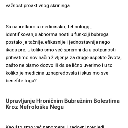
važnost proaktivnog skrininga.
Sa napretkom u medicinskoj tehnologiji,
identifikovanje abnormalnosti u funkciji bubrega
postalo je tačnije, efikasnije i jednostavnije nego
ikada pre. Ukoliko smo već spremni da u potpunosti
prihvatimo nov način življenja za druge aspekte života,
zašto ne bismo dozvolili da se lično uverimo i u to
koliko je medicina uznapredovala i iskusimo sve
benefite toga?
Upravljanje Hroničnim Bubrežnim Bolestima
Kroz Nefrološku Negu
Kao što smo već napomenuli, redovni pregledi i