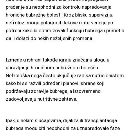
praćenje su neophodni za kontrolu napredovanja
hronične bubrežne bolesti. Kroz blisku superviziju,
nefrolozi mogu prilagoditi lekove i intervencije po
potrebi kako bi optimizovali funkciju bubrega i primetili
da li dolazi do nekih neželjenih promena.
Izmene u ishrani takođe igraju značajnu ulogu u
upravljanju hroničnom bubrežnom bolešću.
Nefrološka nega često uključuje rad sa nutricionistom
kako bi se razvili određeni planovi ishrane koji
podržavaju zdravlje bubrega, a istovremeno
zadovoljavaju nutritivne zahteve.
Ipak, u nekim slučajevima, dijaliza ili transplantacija
bubrega mogu biti neophodni za uznapredovale faze