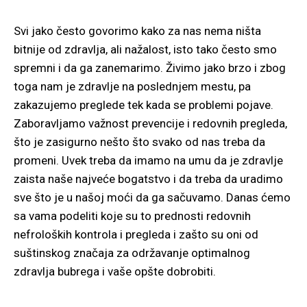
Svi jako često govorimo kako za nas nema ništa
bitnije od zdravlja, ali nažalost, isto tako često smo
spremni i da ga zanemarimo. Živimo jako brzo i zbog
toga nam je zdravlje na poslednjem mestu, pa
zakazujemo preglede tek kada se problemi pojave.
Zaboravljamo važnost prevencije i redovnih pregleda,
što je zasigurno nešto što svako od nas treba da
promeni. Uvek treba da imamo na umu da je zdravlje
zaista naše najveće bogatstvo i da treba da uradimo
sve što je u našoj moći da ga sačuvamo. Danas ćemo
sa vama podeliti koje su to prednosti redovnih
nefroloških kontrola i pregleda i zašto su oni od
suštinskog značaja za održavanje optimalnog
zdravlja bubrega i vaše opšte dobrobiti.