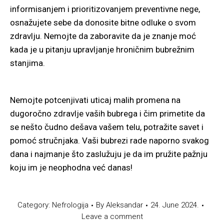
informisanjem i prioritizovanjem preventivne nege,
osnažujete sebe da donosite bitne odluke o svom
zdravlju. Nemojte da zaboravite da je znanje moć
kada je u pitanju upravljanje hroničnim bubrežnim
stanjima.
Nemojte potcenjivati uticaj malih promena na
dugoročno zdravlje vaših bubrega i čim primetite da
se nešto čudno dešava vašem telu, potražite savet i
pomoć stručnjaka. Vaši bubrezi rade naporno svakog
dana i najmanje što zaslužuju je da im pružite pažnju
koju im je neophodna već danas!
Category:
Nefrologija
By
Aleksandar
24. June 2024.
Leave a comment