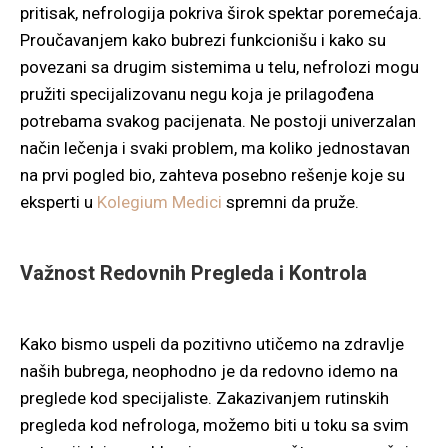
pritisak, nefrologija pokriva širok spektar poremećaja.
Proučavanjem kako bubrezi funkcionišu i kako su
povezani sa drugim sistemima u telu, nefrolozi mogu
pružiti specijalizovanu negu koja je prilagođena
potrebama svakog pacijenata. Ne postoji univerzalan
način lečenja i svaki problem, ma koliko jednostavan
na prvi pogled bio, zahteva posebno rešenje koje su
eksperti u
Kolegium Medici
spremni da pruže.
Važnost Redovnih Pregleda i Kontrola
Kako bismo uspeli da pozitivno utičemo na zdravlje
naših bubrega, neophodno je da redovno idemo na
preglede kod specijaliste. Zakazivanjem rutinskih
pregleda kod nefrologa, možemo biti u toku sa svim