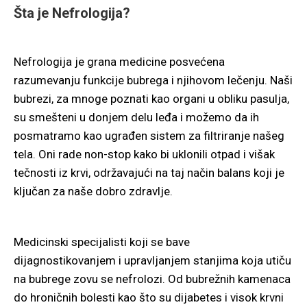
Šta je Nefrologija?
Nefrologija je grana medicine posvećena
razumevanju funkcije bubrega i njihovom lečenju. Naši
bubrezi, za mnoge poznati kao organi u obliku pasulja,
su smešteni u donjem delu leđa i možemo da ih
posmatramo kao ugrađen sistem za filtriranje našeg
tela. Oni rade non-stop kako bi uklonili otpad i višak
tečnosti iz krvi, održavajući na taj način balans koji je
ključan za naše dobro zdravlje.
Medicinski specijalisti koji se bave
dijagnostikovanjem i upravljanjem stanjima koja utiču
na bubrege zovu se nefrolozi. Od bubrežnih kamenaca
do hroničnih bolesti kao što su dijabetes i visok krvni