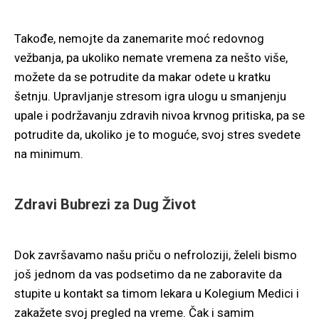
Takođe, nemojte da zanemarite moć redovnog
vežbanja, pa ukoliko nemate vremena za nešto više,
možete da se potrudite da makar odete u kratku
šetnju. Upravljanje stresom igra ulogu u smanjenju
upale i podržavanju zdravih nivoa krvnog pritiska, pa se
potrudite da, ukoliko je to moguće, svoj stres svedete
na minimum.
Zdravi Bubrezi za Dug Život
Dok završavamo našu priču o nefroloziji, želeli bismo
još jednom da vas podsetimo da ne zaboravite da
stupite u kontakt sa timom lekara u Kolegium Medici i
zakažete svoj pregled na vreme. Čak i samim