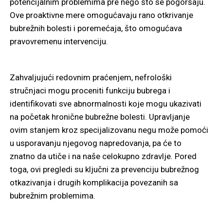
potencijalnim problemima pre nego što se pogoršaju.
Ove proaktivne mere omogućavaju rano otkrivanje
bubrežnih bolesti i poremećaja, što omogućava
pravovremenu intervenciju.
Zahvaljujući redovnim praćenjem, nefrološki
stručnjaci mogu proceniti funkciju bubrega i
identifikovati sve abnormalnosti koje mogu ukazivati
na početak hronične bubrežne bolesti. Upravljanje
ovim stanjem kroz specijalizovanu negu može pomoći
u usporavanju njegovog napredovanja, pa će to
znatno da utiče i na naše celokupno zdravlje. Pored
toga, ovi pregledi su ključni za prevenciju bubrežnog
otkazivanja i drugih komplikacija povezanih sa
bubrežnim problemima.