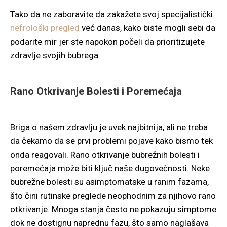
Tako da ne zaboravite da zakažete svoj specijalistički
nefrološki pregled
već danas, kako biste mogli sebi da
podarite mir jer ste napokon počeli da prioritizujete
zdravlje svojih bubrega.
Rano Otkrivanje Bolesti i Poremećaja
Briga o našem zdravlju je uvek najbitnija, ali ne treba
da čekamo da se prvi problemi pojave kako bismo tek
onda reagovali. Rano otkrivanje bubrežnih bolesti i
poremećaja može biti ključ naše dugovečnosti. Neke
bubrežne bolesti su asimptomatske u ranim fazama,
što čini rutinske preglede neophodnim za njihovo rano
otkrivanje. Mnoga stanja često ne pokazuju simptome
dok ne dostignu naprednu fazu, što samo naglašava