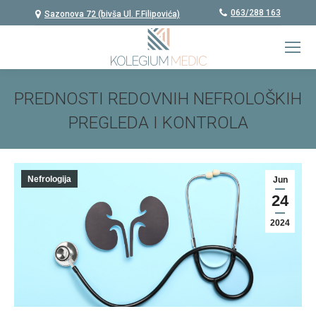
063/288 163
Sazonova 72 (bivša Ul. F.Filipovića)
PREDNOSTI REDOVNIH NEFROLOŠKIH
PREGLEDA I KONTROLA
You are here:
Nefrologija
Jun
24
2024