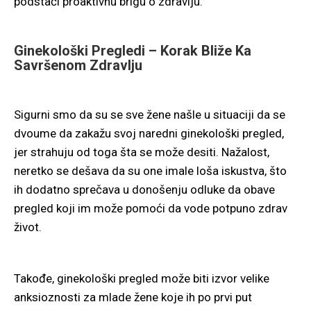
podstaći proaktivnu brigu o zdravlju.
Ginekološki Pregledi – Korak Bliže Ka
Savršenom Zdravlju
Sigurni smo da su se sve žene našle u situaciji da se
dvoume da zakažu svoj naredni ginekološki pregled,
jer strahuju od toga šta se može desiti. Nažalost,
neretko se dešava da su one imale loša iskustva, što
ih dodatno sprečava u donošenju odluke da obave
pregled koji im može pomoći da vode potpuno zdrav
život.
Takođe, ginekološki pregled može biti izvor velike
anksioznosti za mlade žene koje ih po prvi put