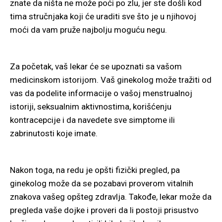
znate da ništa ne može poći po zlu, jer ste došli kod
tima stručnjaka koji će uraditi sve što je u njihovoj
moći da vam pruže najbolju moguću negu.
Za početak, vaš lekar će se upoznati sa vašom
medicinskom istorijom. Vaš ginekolog može tražiti od
vas da podelite informacije o vašoj menstrualnoj
istoriji, seksualnim aktivnostima, korišćenju
kontracepcije i da navedete sve simptome ili
zabrinutosti koje imate.
Nakon toga, na redu je opšti fizički pregled, pa
ginekolog može da se pozabavi proverom vitalnih
znakova vašeg opšteg zdravlja. Takođe, lekar može da
pregleda vaše dojke i proveri da li postoji prisustvo