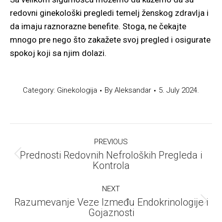
redovni ginekološki pregledi temelj ženskog zdravlja i
da imaju raznorazne benefite. Stoga, ne čekajte
mnogo pre nego što zakažete svoj pregled i osigurate
spokoj koji sa njim dolazi.
Category:
Ginekologija
By
Aleksandar
5. July 2024.
Post
PREVIOUS
navigation
Prednosti Redovnih Nefroloških Pregleda i
Previous
Kontrola
post:
NEXT
Razumevanje Veze Između Endokrinologije i
Next
Gojaznosti
post: