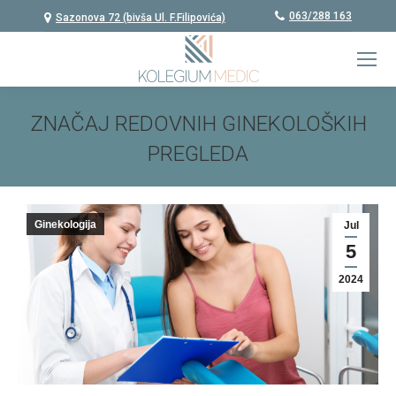
063/288 163
Sazonova 72 (bivša Ul. F.Filipovića)
ZNAČAJ REDOVNIH GINEKOLOŠKIH
PREGLEDA
You are here:
Ginekologija
Jul
5
2024