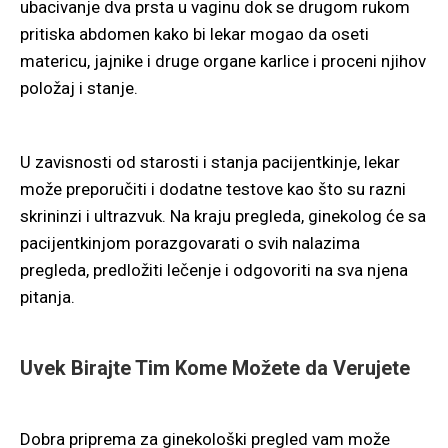
ubacivanje dva prsta u vaginu dok se drugom rukom
pritiska abdomen kako bi lekar mogao da oseti
matericu, jajnike i druge organe karlice i proceni njihov
položaj i stanje.
U zavisnosti od starosti i stanja pacijentkinje, lekar
može preporučiti i dodatne testove kao što su razni
skrininzi i ultrazvuk. Na kraju pregleda, ginekolog će sa
pacijentkinjom porazgovarati o svih nalazima
pregleda, predložiti lečenje i odgovoriti na sva njena
pitanja.
Uvek Birajte Tim Kome Možete da Verujete
Dobra priprema za ginekološki pregled vam može