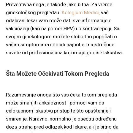
Preventivna nega je takođe jako bitna. Za vreme
ginekološkog pregleda u
Kolegium Medici,
vaš
odabrani lekar vam može dati sve informacije o
vakcinaciji (kao na primer HPV) i o kontracepciji. Sa
svojim ginekologom možete slobodno popričati o
vašim simptomima i dobiti najbolje i najstručnije
savete od profesionalaca koji imaju godine iskustva.
Šta Možete Očekivati Tokom Pregleda
Razumevanje onoga što vas čeka tokom pregleda
može smanjiti anksioznost i pomoći vam da
celokupnom iskustvu pristupite što opuštenije i
smirenije. Naravno, normalno je osećati određenu
dozu straha pred odlazak kod lekare, ali je bitno da