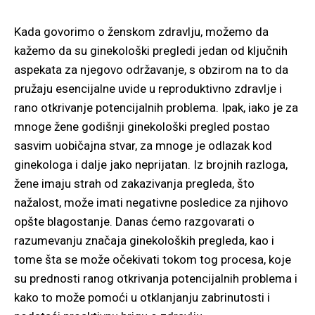
Kada govorimo o ženskom zdravlju, možemo da
kažemo da su ginekološki pregledi jedan od ključnih
aspekata za njegovo održavanje, s obzirom na to da
pružaju esencijalne uvide u reproduktivno zdravlje i
rano otkrivanje potencijalnih problema. Ipak, iako je za
mnoge žene godišnji ginekološki pregled postao
sasvim uobičajna stvar, za mnoge je odlazak kod
ginekologa i dalje jako neprijatan. Iz brojnih razloga,
žene imaju strah od zakazivanja pregleda, što
nažalost, može imati negativne posledice za njihovo
opšte blagostanje. Danas ćemo razgovarati o
razumevanju značaja ginekoloških pregleda, kao i
tome šta se može očekivati tokom tog procesa, koje
su prednosti ranog otkrivanja potencijalnih problema i
kako to može pomoći u otklanjanju zabrinutosti i