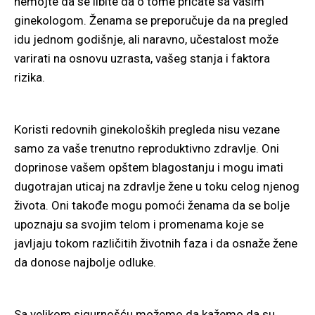
nemojte da se libite da o tome pričate sa vašim
ginekologom. Ženama se preporučuje da na pregled
idu jednom godišnje, ali naravno, učestalost može
varirati na osnovu uzrasta, vašeg stanja i faktora
rizika.
Koristi redovnih ginekoloških pregleda nisu vezane
samo za vaše trenutno reproduktivno zdravlje. Oni
doprinose vašem opštem blagostanju i mogu imati
dugotrajan uticaj na zdravlje žene u toku celog njenog
života. Oni takođe mogu pomoći ženama da se bolje
upoznaju sa svojim telom i promenama koje se
javljaju tokom različitih životnih faza i da osnaže žene
da donose najbolje odluke.
Sa velikom sigurnošću možemo da kažemo da su