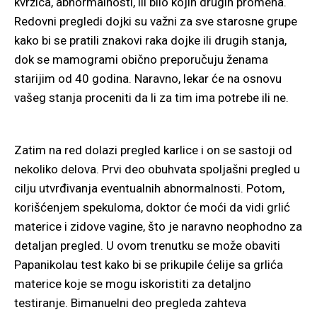
kvržica, abnormalnosti, ili bilo kojih drugih promena.
Redovni pregledi dojki su važni za sve starosne grupe
kako bi se pratili znakovi raka dojke ili drugih stanja,
dok se mamogrami obično preporučuju ženama
starijim od 40 godina. Naravno, lekar će na osnovu
vašeg stanja proceniti da li za tim ima potrebe ili ne.
Zatim na red dolazi pregled karlice i on se sastoji od
nekoliko delova. Prvi deo obuhvata spoljašni pregled u
cilju utvrđivanja eventualnih abnormalnosti. Potom,
korišćenjem spekuloma, doktor će moći da vidi grlić
materice i zidove vagine, što je naravno neophodno za
detaljan pregled. U ovom trenutku se može obaviti
Papanikolau test kako bi se prikupile ćelije sa grlića
materice koje se mogu iskoristiti za detaljno
testiranje. Bimanuelni deo pregleda zahteva