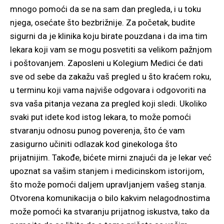
mnogo pomoći da se na sam dan pregleda, i u toku
njega, osećate što bezbrižnije. Za početak, budite
sigurni da je klinika koju birate pouzdana i da ima tim
lekara koji vam se mogu posvetiti sa velikom pažnjom
i poštovanjem. Zaposleni u Kolegium Medici će dati
sve od sebe da zakažu vaš pregled u što kraćem roku,
u terminu koji vama najviše odgovara i odgovoriti na
sva vaša pitanja vezana za pregled koji sledi. Ukoliko
svaki put idete kod istog lekara, to može pomoći
stvaranju odnosu punog poverenja, što će vam
zasigurno učiniti odlazak kod ginekologa što
prijatnijim. Takođe, bićete mirni znajući da je lekar već
upoznat sa vašim stanjem i medicinskom istorijom,
što može pomoći daljem upravljanjem vašeg stanja.
Otvorena komunikacija o bilo kakvim nelagodnostima
može pomoći ka stvaranju prijatnog iskustva, tako da