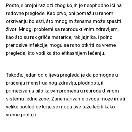
Postoje brojni razlozi zbog kojih je neophodno ići na
redovne preglede. Kao prvo, oni pomažu u ranom
otkrivanju bolesti, što mnogim ženama može spasiti
život. Mnogi problemi sa reproduktivnim zdravljem,
kao što su rak grlića materice, rak jajnika, i polno
prenosive infekcije, mogu se rano otkriti za vreme
pregleda, što vodi ka što efikasnijem lečenju.
Takođe, jedan od ciljeva pregleda je da pomogne u
praćenju menstrualnog zdravlja, plodnosti, ili
primećivanju bilo kakvih promena u reproduktivnom
sistemu jedne žene. Zanemarivanje ovoga može imati
velike posledice koje se mogu sve teže lečiti kako
vreme prolazi.