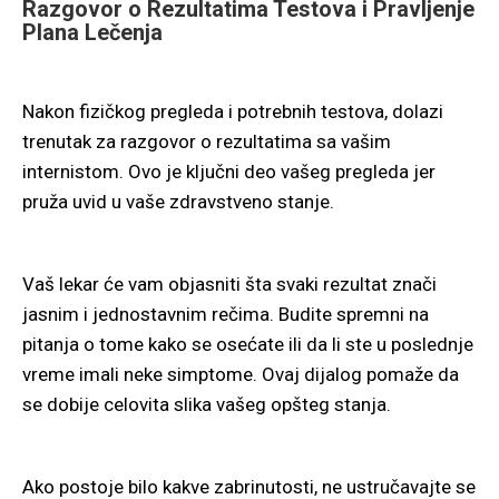
Razgovor o Rezultatima Testova i Pravljenje
Plana Lečenja
Nakon fizičkog pregleda i potrebnih testova, dolazi
trenutak za razgovor o rezultatima sa vašim
internistom. Ovo je ključni deo vašeg pregleda jer
pruža uvid u vaše zdravstveno stanje.
Vaš lekar će vam objasniti šta svaki rezultat znači
jasnim i jednostavnim rečima. Budite spremni na
pitanja o tome kako se osećate ili da li ste u poslednje
vreme imali neke simptome. Ovaj dijalog pomaže da
se dobije celovita slika vašeg opšteg stanja.
Ako postoje bilo kakve zabrinutosti, ne ustručavajte se