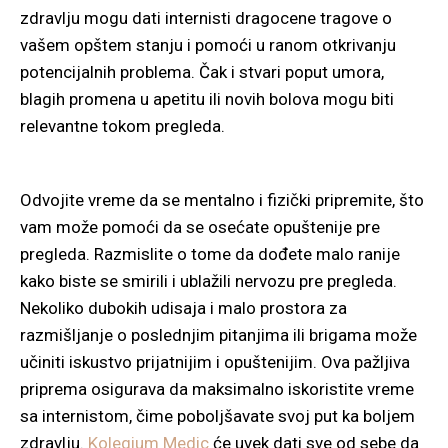
zdravlju mogu dati internisti dragocene tragove o
vašem opštem stanju i pomoći u ranom otkrivanju
potencijalnih problema. Čak i stvari poput umora,
blagih promena u apetitu ili novih bolova mogu biti
relevantne tokom pregleda.
Odvojite vreme da se mentalno i fizički pripremite, što
vam može pomoći da se osećate opuštenije pre
pregleda. Razmislite o tome da dođete malo ranije
kako biste se smirili i ublažili nervozu pre pregleda.
Nekoliko dubokih udisaja i malo prostora za
razmišljanje o poslednjim pitanjima ili brigama može
učiniti iskustvo prijatnijim i opuštenijim. Ova pažljiva
priprema osigurava da maksimalno iskoristite vreme
sa internistom, čime poboljšavate svoj put ka boljem
zdravlju.
Kolegium Medic
će uvek dati sve od sebe da