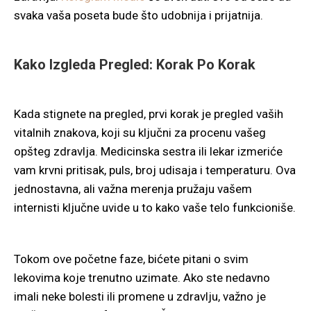
svaka vaša poseta bude što udobnija i prijatnija.
Kako Izgleda Pregled: Korak Po Korak
Kada stignete na pregled, prvi korak je pregled vaših
vitalnih znakova, koji su ključni za procenu vašeg
opšteg zdravlja. Medicinska sestra ili lekar izmeriće
vam krvni pritisak, puls, broj udisaja i temperaturu. Ova
jednostavna, ali važna merenja pružaju vašem
internisti ključne uvide u to kako vaše telo funkcioniše.
Tokom ove početne faze, bićete pitani o svim
lekovima koje trenutno uzimate. Ako ste nedavno
imali neke bolesti ili promene u zdravlju, važno je