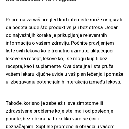
Priprema za vaš pregled kod interniste može osigurati
da poseta bude što produktivnija i bez stresa. Jedan
od najvažnijih koraka je prikupljanje relevantnih
informacija o vašem zdravlju. Počnite pravljenjem
liste svih lekova koje trenutno uzimate, uključujući
lekove na recept, lekove koji se mogu kupiti bez
recepta, kao i suplemente. Ova detaljna lista pruža
vašem lekaru ključne uvide u vaš plan lečenja i pomaže
u izbegavanju potencijalnih interakcija između lekova.
Takođe, korisno je zabeležiti sve simptome ili
zdravstvene probleme koje ste imali od poslednje
posete, bez obzira na to koliko vam se činili
beznačajnim. Suptilne promene ili obrasci u vašem