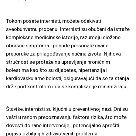
Tokom posete internisti, možete očekivati
sveobuhvatnu procenu. Internisti su obučeni da istraže
kompleksne medicinske istorije, razumeju složene
obrasce simptoma i ponude personalizovane
preporuke za prilagođavanje načina života. Njihova
stručnost se proteže na upravljanje hroničnim
bolestima kao što su dijabetes, hipertenzija i
kardiovaskularne bolesti, osiguravajući da se ta stanja
drže pod kontrolom i da se komplikacije minimiziraju.
Štaviše, internisti su ključni u preventivnoj nezi. Oni su
vešti u ranom prepoznavanju faktora rizika, što može
dovesti do rane intervencije i potencijalno sprečiti
pojavu ozbiljnijih zdravstvenih problema.