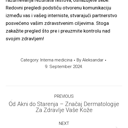
razumevanja rezultata testova, osnažujete sebe.
Redovni pregledi podstiču otvorenu komunikaciju
između vas i vašeg interniste, stvarajući partnerstvo
posvećeno vašim zdravstvenim ciljevima. Stoga
zakažite pregled što pre i preuzmite kontrolu nad
svojim zdravljem!
Category:
Interna medicina
By
Aleksandar
9. September 2024.
Post
PREVIOUS
navigation
Od Akni do Starenja – Značaj Dermatologije
Previous
Za Zdravlje Vaše Kože
post:
NEXT