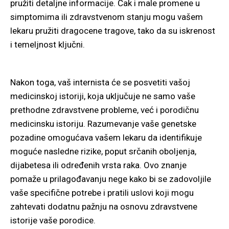
pružiti detaljne informacije. Čak i male promene u
simptomima ili zdravstvenom stanju mogu vašem
lekaru pružiti dragocene tragove, tako da su iskrenost
i temeljnost ključni.
Nakon toga, vaš internista će se posvetiti vašoj
medicinskoj istoriji, koja uključuje ne samo vaše
prethodne zdravstvene probleme, već i porodičnu
medicinsku istoriju. Razumevanje vaše genetske
pozadine omogućava vašem lekaru da identifikuje
moguće nasledne rizike, poput srčanih oboljenja,
dijabetesa ili određenih vrsta raka. Ovo znanje
pomaže u prilagođavanju nege kako bi se zadovoljile
vaše specifične potrebe i pratili uslovi koji mogu
zahtevati dodatnu pažnju na osnovu zdravstvene
istorije vaše porodice.