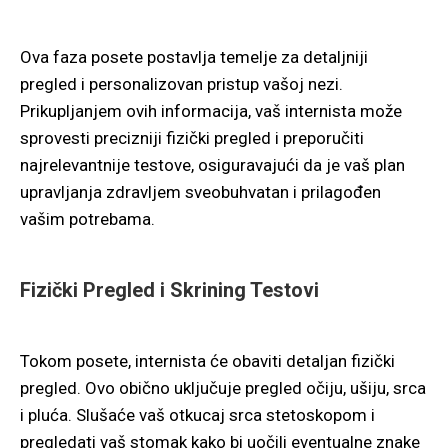
Ova faza posete postavlja temelje za detaljniji
pregled i personalizovan pristup vašoj nezi.
Prikupljanjem ovih informacija, vaš internista može
sprovesti precizniji fizički pregled i preporučiti
najrelevantnije testove, osiguravajući da je vaš plan
upravljanja zdravljem sveobuhvatan i prilagođen
vašim potrebama.
Fizički Pregled i Skrining Testovi
Tokom posete, internista će obaviti detaljan fizički
pregled. Ovo obično uključuje pregled očiju, ušiju, srca
i pluća. Slušaće vaš otkucaj srca stetoskopom i
pregledati vaš stomak kako bi uočili eventualne znake