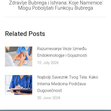
Zdravlje Bubrega i Ishrana: Koje Namirnice
Next
Mogu Poboljšati Funkciju Bubrega
post:
Related Posts
Razumevanje Veze Između
Endokrinologije i Gojaznosti
10. July 2024.
Najbolji Saveznik Tvog Tela: Kako
Interna Medicina Podržava
Dugovečnost
20. June 2024.