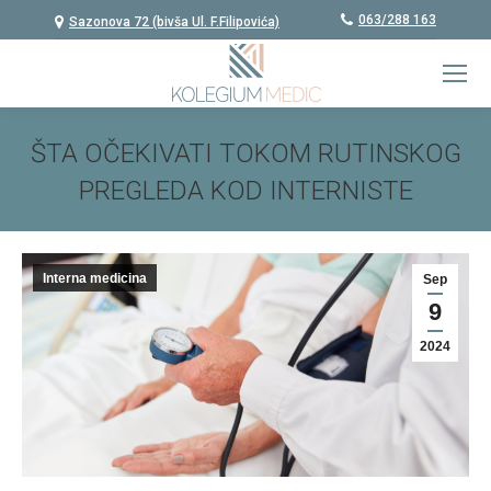
063/288 163
Sazonova 72 (bivša Ul. F.Filipovića)
ŠTA OČEKIVATI TOKOM RUTINSKOG
PREGLEDA KOD INTERNISTE
You are here:
Interna medicina
Sep
9
2024