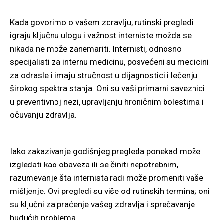
Kada govorimo o vašem zdravlju, rutinski pregledi
igraju ključnu ulogu i važnost interniste možda se
nikada ne može zanemariti. Internisti, odnosno
specijalisti za internu medicinu, posvećeni su medicini
za odrasle i imaju stručnost u dijagnostici i lečenju
širokog spektra stanja. Oni su vaši primarni saveznici
u preventivnoj nezi, upravljanju hroničnim bolestima i
očuvanju zdravlja.
Iako zakazivanje godišnjeg pregleda ponekad može
izgledati kao obaveza ili se činiti nepotrebnim,
razumevanje šta internista radi može promeniti vaše
mišljenje. Ovi pregledi su više od rutinskih termina; oni
su ključni za praćenje vašeg zdravlja i sprečavanje
budućih problema.