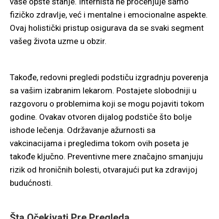
vaše opšte stanje. Internista ne procenjuje samo
fizičko zdravlje, već i mentalne i emocionalne aspekte.
Ovaj holistički pristup osigurava da se svaki segment
vašeg života uzme u obzir.
Takođe, redovni pregledi podstiču izgradnju poverenja
sa vašim izabranim lekarom. Postajete slobodniji u
razgovoru o problemima koji se mogu pojaviti tokom
godine. Ovakav otvoren dijalog podstiče što bolje
ishode lečenja. Održavanje ažurnosti sa
vakcinacijama i pregledima tokom ovih poseta je
takođe ključno. Preventivne mere značajno smanjuju
rizik od hroničnih bolesti, otvarajući put ka zdravijoj
budućnosti.
Šta Očekivati Pre Pregleda