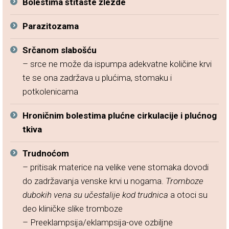
Bolestima štitaste žlezde
Parazitozama
Srčanom slabošću
– srce ne može da ispumpa adekvatne količine krvi
te se ona zadržava u plućima, stomaku i
potkolenicama
Hroničnim bolestima plućne cirkulacije i plućnog
tkiva
Trudnoćom
– pritisak materice na velike vene stomaka dovodi
do zadržavanja venske krvi u nogama.
Tromboze
dubokih vena su učestalije kod trudnica
a otoci su
deo kliničke slike tromboze
– Preeklampsija/eklampsija-ove ozbiljne