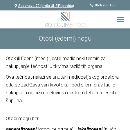
063/288 163
Sazonova 72 (bivša Ul. F.Filipovića)
Otoci (edemi) nogu
Otok ili Edem (med.) jeste medicinski termin za
nakupljanje tečnosti u tkivima različitih organa.
Ova tečnost nalazi se unutar medjućelijskog prostora,
gde se zadržava van krvotoka i pod silom gravitacije
nakuplja u najnižim delovima ekstremiteta ili telesnih
šupljina,
Otoci mogu biti:
generalizovani
(otoci celog tela), i
lokalizovani
(plućni