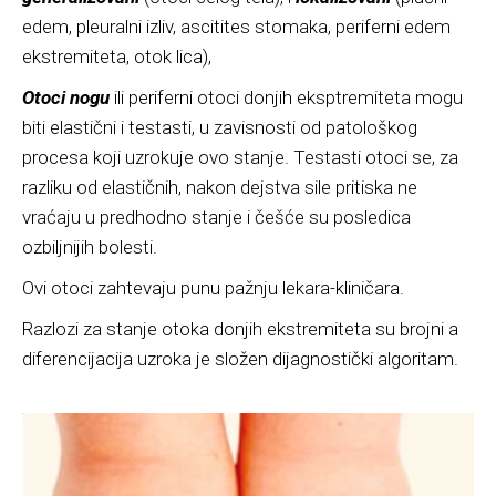
edem, pleuralni izliv, ascitites stomaka, periferni edem
ekstremiteta, otok lica),
Otoci nogu
ili periferni otoci donjih eksptremiteta mogu
biti elastični i testasti, u zavisnosti od patološkog
procesa koji uzrokuje ovo stanje. Testasti otoci se, za
razliku od elastičnih, nakon dejstva sile pritiska ne
vraćaju u predhodno stanje i češće su posledica
ozbiljnijih bolesti.
Ovi otoci zahtevaju punu pažnju lekara-kliničara.
Razlozi za stanje otoka donjih ekstremiteta su brojni a
diferencijacija uzroka je složen dijagnostički algoritam.