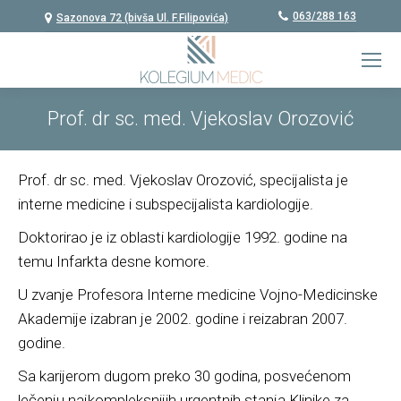
063/288 163
Sazonova 72 (bivša Ul. F.Filipovića)
Prof. dr sc. med. Vjekoslav Orozović
Prof. dr sc. med. Vjekoslav Orozović, specijalista je
interne medicine i subspecijalista kardiologije.
Doktorirao je iz oblasti kardiologije 1992. godine na
temu Infarkta desne komore.
U zvanje Profesora Interne medicine Vojno-Medicinske
Akademije izabran je 2002. godine i reizabran 2007.
godine.
Sa karijerom dugom preko 30 godina, posvećenom
lečenju najkompleksnijih urgentnih stanja Klinike za