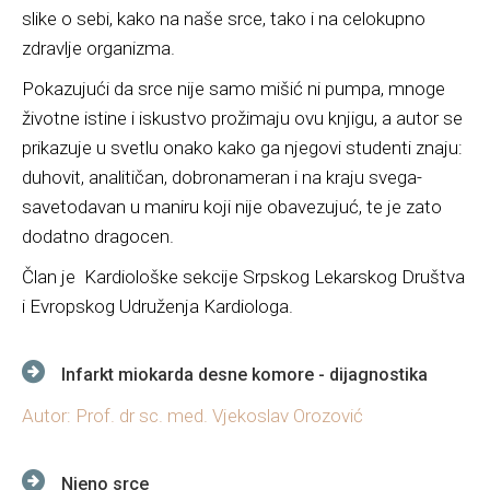
slike o sebi, kako na naše srce, tako i na celokupno
zdravlje organizma.
Pokazujući da srce nije samo mišić ni pumpa, mnoge
životne istine i iskustvo prožimaju ovu knjigu, a autor se
prikazuje u svetlu onako kako ga njegovi studenti znaju:
duhovit, analitičan, dobronameran i na kraju svega-
savetodavan u maniru koji nije obavezujuć, te je zato
dodatno dragocen.
Član je Kardiološke sekcije Srpskog Lekarskog Društva
i Evropskog Udruženja Kardiologa.
Infarkt miokarda desne komore - dijagnostika
Autor: Prof. dr sc. med. Vjekoslav Orozović
Njeno srce