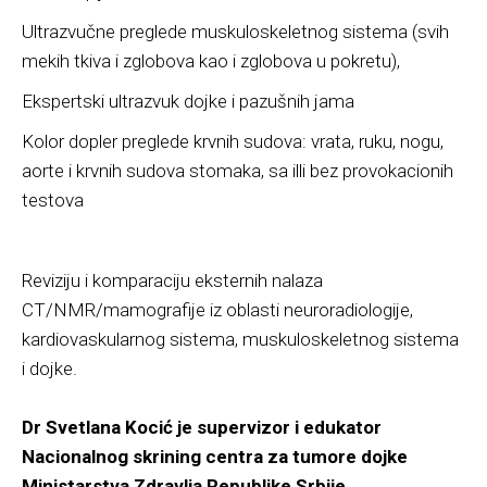
Ultrazvučne preglede muskuloskeletnog sistema (svih
mekih tkiva i zglobova kao i zglobova u pokretu),
Ekspertski ultrazvuk dojke i pazušnih jama
Kolor dopler preglede krvnih sudova: vrata, ruku, nogu,
aorte i krvnih sudova stomaka, sa illi bez provokacionih
testova
Reviziju i komparaciju eksternih nalaza
CT/NMR/mamografije iz oblasti neuroradiologije,
kardiovaskularnog sistema, muskuloskeletnog sistema
i dojke.
Dr Svetlana Kocić je supervizor i edukator
Nacionalnog skrining centra za tumore dojke
Ministarstva Zdravlja Republike Srbije.