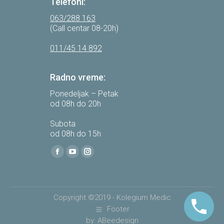
Telefoni:
063/288 163
(Call centar 08-20h)
011/45 14 892
Radno vreme:
Ponedeljak – Petak
od 08h do 20h
Subota
od 08h do 15h
Find us on:
Facebook
YouTube
Instagram
page
page
page
opens
opens
opens
in
in
in
Copyright ©2019 - Kolegium Medic
new
new
new
Footer
by: ABeedesign
window
window
window