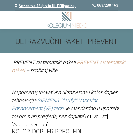
063/288 163
Sazonova 72 (bivša Ul. F.Filipovića)
ULTRAZVUČNI PAKETI PREVENT
You are here:
PREVENT sistematski paketi
PREVENT sistematski
paketi
– pročitaj više
Napomena;
Inovativna ultrazvučna i kolor dopler
tehnologija
SIEMENS Clarify™ Vascular
Enhancement (VE) tech.
je standardno u upotrebi
tokom svih pregleda, bez doplate
[/dt_vc_list]
[/vc_tta_section]
KOLOR-DOPLER PREGLEDI