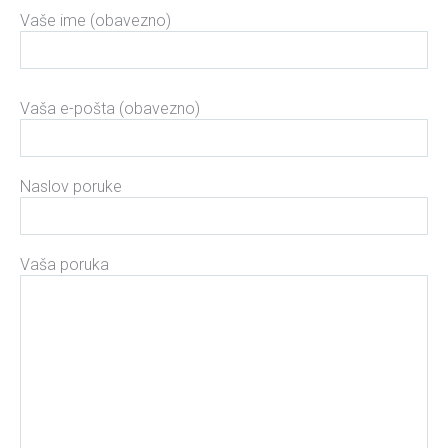
Vaše ime (obavezno)
Please leave this field empty.
Vaša e-pošta (obavezno)
Naslov poruke
Vaša poruka