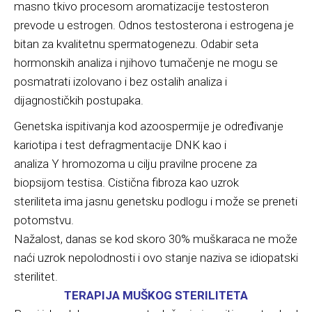
masno tkivo procesom aromatizacije testosteron
prevode u estrogen. Odnos testosterona i estrogena je
bitan za kvalitetnu spermatogenezu. Odabir seta
hormonskih analiza i njihovo tumačenje ne mogu se
posmatrati izolovano i bez ostalih analiza i
dijagnostičkih postupaka.
Genetska ispitivanja kod azoospermije je određivanje
kariotipa i test defragmentacije DNK kao i
analiza Y hromozoma u cilju pravilne procene za
biopsijom testisa. Cistična fibroza kao uzrok
steriliteta ima jasnu genetsku podlogu i može se preneti
potomstvu.
Nažalost, danas se kod skoro 30% muškaraca ne može
naći uzrok nepolodnosti i ovo stanje naziva se idiopatski
sterilitet.
TERAPIJA MUŠKOG STERILITETA