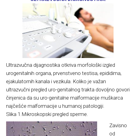
Ultrazvučna dijagnostika otkriva morfološki izgled
urogenitalnih organa, prvenstveno testisa, epididima,
ejakulatornih kanala i vezikula. Koliko je važan
ultrazvučni pregled uro-genitalnog trakta dovoljno govori
činjenica da su uro-genitalne malformacije muškarca
najčešće malformacije u humanoj patologiji.
Slika 1.Mikroskopski pregled sperme.
Zavisno
od