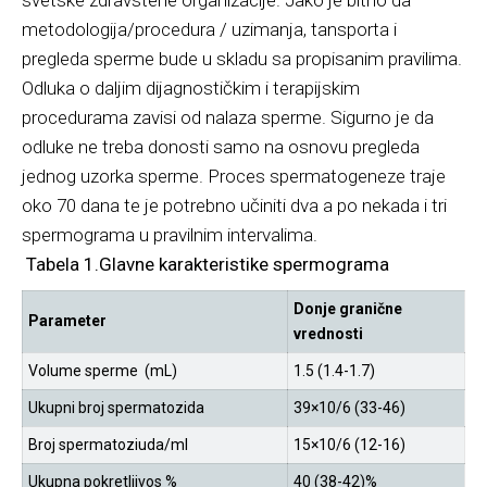
svetske zdravstene organizacije. Jako je bitno da
metodologija/procedura / uzimanja, tansporta i
pregleda sperme bude u skladu sa propisanim pravilima.
Odluka o daljim dijagnostičkim i terapijskim
procedurama zavisi od nalaza sperme. Sigurno je da
odluke ne treba donosti samo na osnovu pregleda
jednog uzorka sperme. Proces spermatogeneze traje
oko 70 dana te je potrebno učiniti dva a po nekada i tri
spermograma u pravilnim intervalima.
Tabela 1.Glavne karakteristike spermograma
Donje granične
Parameter
vrednosti
Volume sperme (mL)
1.5 (1.4-1.7)
Ukupni broj spermatozida
39×10/6 (33-46)
Broj spermatoziuda/ml
15×10/6 (12-16)
Ukupna pokretljivos %
40 (38-42)%