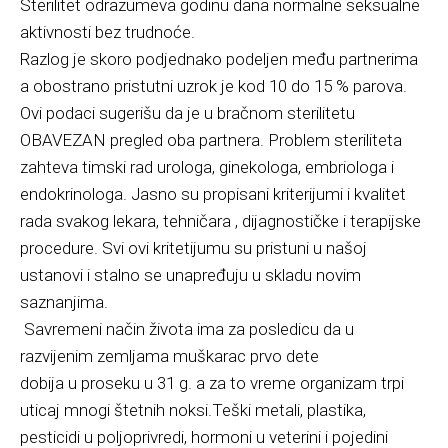
Sterilitet odrazumeva godinu dana normalne seksualne
aktivnosti bez trudnoće.
Razlog je skoro podjednako podeljen među partnerima
a obostrano pristutni uzrok je kod 10 do 15 % parova.
Ovi podaci sugerišu da je u bračnom sterilitetu
OBAVEZAN pregled oba partnera. Problem steriliteta
zahteva timski rad urologa, ginekologa, embriologa i
endokrinologa. Jasno su propisani kriterijumi i kvalitet
rada svakog lekara, tehničara , dijagnostičke i terapijske
procedure. Svi ovi kritetijumu su pristuni u našoj
ustanovi i stalno se unapređuju u skladu novim
saznanjima.
Savremeni način života ima za posledicu da u
razvijenim zemljama muškarac prvo dete
dobija u proseku u 31 g. a za to vreme organizam trpi
uticaj mnogi štetnih noksi.Teški metali, plastika,
pesticidi u poljoprivredi, hormoni u veterini i pojedini