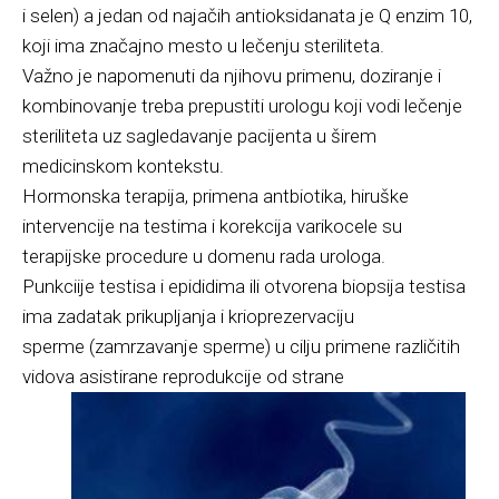
i selen) a jedan od najačih antioksidanata je Q enzim 10,
koji ima značajno mesto u lečenju steriliteta.
Važno je napomenuti da njihovu primenu, doziranje i
kombinovanje treba prepustiti urologu koji vodi lečenje
steriliteta uz sagledavanje pacijenta u širem
medicinskom kontekstu.
Hormonska terapija, primena antbiotika, hiruške
intervencije na testima i korekcija varikocele su
terapijske procedure u domenu rada urologa.
Punkciije testisa i epididima ili otvorena biopsija testisa
ima zadatak prikupljanja i krioprezervaciju
sperme (zamrzavanje sperme) u cilju primene različitih
vidova asistirane reprodukcije od strane