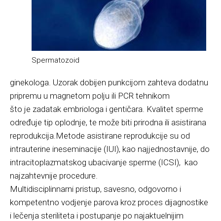
Spermatozoid
ginekologa. Uzorak dobijen punkcijom zahteva dodatnu
pripremu u magnetom polju ili PCR tehnikom
što je zadatak embriologa i gentičara. Kvalitet sperme
određuje tip oplodnje, te može biti prirodna ili asistirana
reprodukcija.Metode asistirane reprodukcije su od
intrauterine ineseminacije (IUI), kao najjednostavnije, do
intracitoplazmatskog ubacivanje sperme (ICSI), kao
najzahtevnije procedure.
Multidisciplinnarni pristup, savesno, odgovorno i
kompetentno vodjenje parova kroz proces dijagnostike
i lečenja steriliteta i postupanje po najaktuelnijim