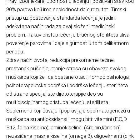
Pravi izbor lekara, upornost u lečenju i pozitivan stav kod
80% parova koji ima neplodnost daje rezultat. Timski
pristup uz poštovanje standarda lečenja je jedini
adekvtana način rada za ovaj složeni medicinski
problem. Takav pristup lečenju bračnog steriliteta uliva
poverenje parovima i daje sigurnost u tom delikatnom
periodu.
Zdrav način života, redukcija prekomerne težine,
prestanak pušenja, manje stresa su obaveza svakog
muškarca koji želi da postane otac. Pomoć psihologa,
psihoterapeutska podrška i podrška lečenju steriliteta
od strane specijaliste dijetoterapije deo su
multidisciplinarnog pristupa lečenju steriliteta.
Suplementi koji čuvaju i popravljaju spermatogenezu u
muškarca su antioksidansi i mogu biti: vitamini (E,C,D
B12, folna kiselina), aminokiseline (Arginin,karinitin),
nezasićene masne kiseline (omega 3), oligoelmenti (cink