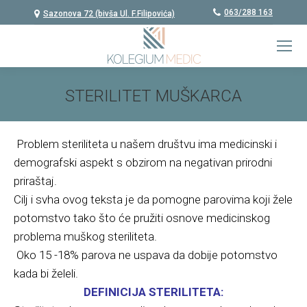
063/288 163
Sazonova 72 (bivša Ul. F.Filipovića)
STERILITET MUŠKARCA
You are here:
Problem steriliteta u našem društvu ima medicinski i
demografski aspekt s obzirom na negativan prirodni
priraštaj.
Cilj i svha ovog teksta je da pomogne parovima koji žele
potomstvo tako što će pružiti osnove medicinskog
problema muškog steriliteta.
Oko 15 -18% parova ne uspava da dobije potomstvo
kada bi želeli.
DEFINICIJA STERILITETA: