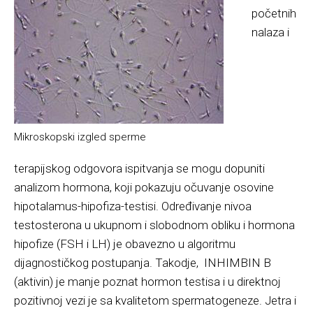
početnih
nalaza i
Mikroskopski izgled sperme
terapijskog odgovora ispitvanja se mogu dopuniti
analizom hormona, koji pokazuju očuvanje osovine
hipotalamus-hipofiza-testisi. Određivanje nivoa
testosterona u ukupnom i slobodnom obliku i hormona
hipofize (FSH i LH) je obavezno u algoritmu
dijagnostičkog postupanja. Takodje, INHIMBIN B
(aktivin) je manje poznat hormon testisa i u direktnoj
pozitivnoj vezi je sa kvalitetom spermatogeneze. Jetra i