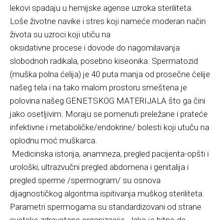
lekovi spadaju u hemijske agense uzroka steriliteta.
Loše životne navike i stres koji nameće moderan način
života su uzroci koji utiču na
oksidativne procese i dovode do nagomilavanja
slobodnoh radikala, posebno kiseonika. Spermatozid
(muška polna ćelija) je 40 puta manja od prosečne ćelije
našeg tela i na tako malom prostoru smeštena je
polovina našeg GENETSKOG MATERIJALA što ga čini
jako osetljivim. Moraju se pomenuti preležane i prateće
infektivne i metaboličke/endokrine/ bolesti koji utuču na
oplodnu moć muškarca.
Medicinska istorija, anamneza, pregled pacijenta-opšti i
urološki, ultrazvučni pregled abdomena i genitalija i
pregled sperme /spermogram/ su osnova
dijagnostičkog algoritma ispitivanja muškog steriliteta.
Parametri spermogama su standardizovani od strane