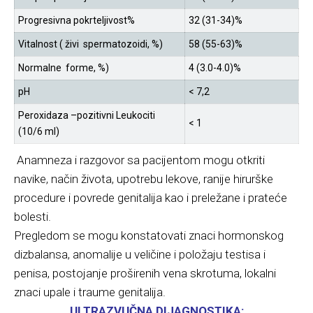
Progresivna pokrteljivost%
32 (31-34)%
Vitalnost ( živi spermatozoidi, %)
58 (55-63)%
Normalne forme, %)
4 (3.0-4.0)%
pH
< 7,2
Peroxidaza –pozitivni Leukociti
< 1
(10/6 ml)
Anamneza i razgovor sa pacijentom mogu otkriti
navike, način života, upotrebu lekove, ranije hirurške
procedure i povrede genitalija kao i preležane i prateće
bolesti.
Pregledom se mogu konstatovati znaci hormonskog
dizbalansa, anomalije u veličine i položaju testisa i
penisa, postojanje proširenih vena skrotuma, lokalni
znaci upale i traume genitalija.
ULTRAZVUČNA DIJAGNOSTIKA: